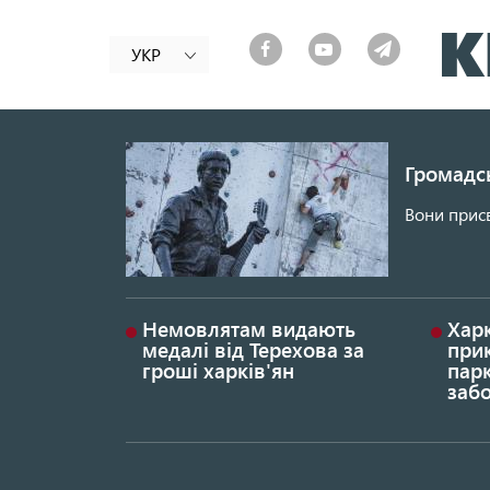
УКР
Громадсь
Вони присв
Немовлятам видають
Хар
медалі від Терехова за
прик
гроші харків'ян
парк
заб