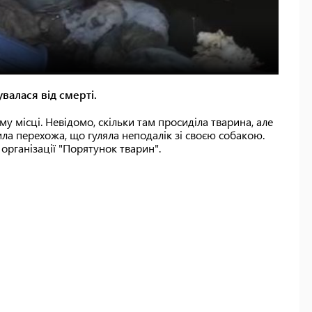
валася від смерті.
у місці. Невідомо, скільки там просиділа тварина, але
тила перехожа, що гуляла неподалік зі своєю собакою.
 організації "Порятунок тварин".