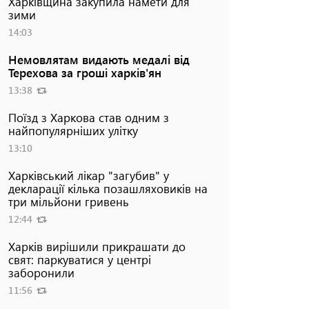
Харківщина закупила намети для
зими
14:03
Немовлятам видають медалі від
Терехова за гроші харків'ян
13:38
Поїзд з Харкова став одним з
найпопулярніших улітку
13:10
Харківський лікар "загубив" у
декларації кілька позашляховиків на
три мільйони гривень
12:44
Харків вирішили прикрашати до
свят: паркуватися у центрі
заборонили
11:56