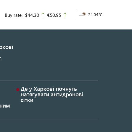
Buy rate:
$44.30
€50.95
24.04°C
up
up
ркові
.
Де у Харкові почнуть
натягувати антидронові
сітки
ьним