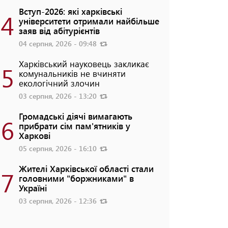
Вступ-2026: які харківські
4
університети отримали найбільше
заяв від абітурієнтів
04 серпня, 2026 - 09:48
Харківський науковець закликає
5
комунальників не вчиняти
екологічний злочин
03 серпня, 2026 - 13:20
Громадські діячі вимагають
6
прибрати сім пам'ятників у
Харкові
05 серпня, 2026 - 16:10
Жителі Харківської області стали
7
головними "боржниками" в
Україні
03 серпня, 2026 - 12:36