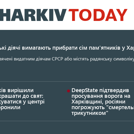
Перейти
до
основного
вмісту
кі діячі вимагають прибрати сім пам'ятників у Ха
ячені видатним діячам СРСР або містять радянську символіку
ків вирішили
DeepState підтвердив
рашати до свят:
просування ворога на
уватися у центрі
Харківщині, росіяни
оронили
погрожують "смертел
трикутником"