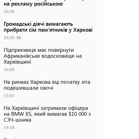
на рекламу російською
16:30
Громадські діячі вимагають
прибрати сім пам'ятників у Харкові
16:10
Підприємиця має повернути
Африканівське водосховище на
Харківщині
16:00
На ринках Харкова від початку літа
подешевшали овочі
15:05
На Харківщині затримали офіцера
на BMW Х5, який вимагав $10 000 з
СЗЧ-шника
14:38