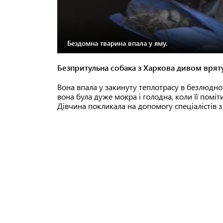
Бездомна тварина впала у яму.
Безпритульна собака з Харкова дивом вряту
Вона впала у закинуту теплотрасу в безлюдном
вона була дуже мокра і голодна, коли її помі
Дівчина покликала на допомогу спеціалістів з