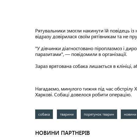
Рятувальники змогли накинути їй повідець із
відразу довірилася своїм рятівникам та не пруч
"У дівчинки діагностовано піроплазмоз і дир
паразитами", — повідомили в організації.
Зараз врятована собака лишається в клініці, 
Нагадаємо, минулого тижня під час обстрілу 
Харкові. Собаці довелося робити операцію.
собака
тварини
порятунок тварин
новини