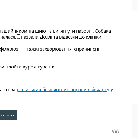
 нашийником на шию та витягнути назовні. Собака
алася. ЇЇ назвали Доллі та відвезли до клініки.
офіляріоз — тяжкі захворювання, спричинені
аби пройти курс лікування.
Харкова
російський безпілотник поранив вівчарку
у
 Харкова