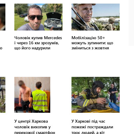
У центрі Харкова
У Харкові під час
чоловік вихопив у
пожежі постраждали
перехожої смартфон
троє людей, а кіт