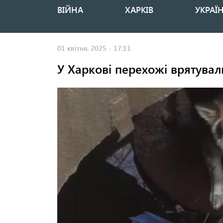
ВІЙНА
ХАРКІВ
УКРАЇ
Основная
навигация
01 квітня, 2025 - 17:11
У Харкові перехожі врятували