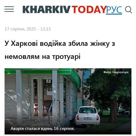
Перейти
РУС
П
до
основного
17 серпня, 2025 - 11:15
вмісту
У Харкові водійка збила жінку з
немовлям на тротуарі
Фото: Нацполіція
Аварія сталася вдень 16 серпня.