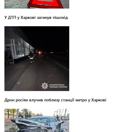
У ДТП у Харкові загинув пішохід
Дрон росіян влучив поблизу станції метро у Харкові