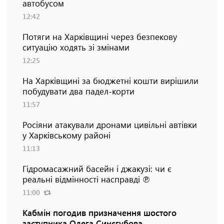
автобусом
12:42
Потяги на Харківщині через безпекову
ситуацію ходять зі змінами
12:25
На Харківщині за бюджетні кошти вирішили
побудувати два падел-корти
11:57
Росіяни атакували дронами цивільні автівки
у Харківському районі
11:13
Гідромасажний басейн і джакузі: чи є
реальні відмінності насправді ℗
11:00
Кабмін погодив призначення шостого
заступника Олега Синєгубова