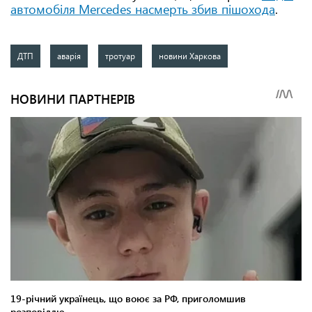
автомобіля Mercedes насмерть збив пішохода
.
ДТП
аварія
тротуар
новини Харкова