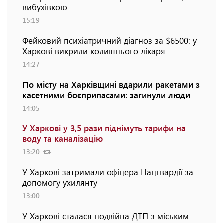
вибухівкою
15:19
Фейковий психіатричний діагноз за $6500: у
Харкові викрили колишнього лікаря
14:27
По місту на Харківщині вдарили ракетами з
касетними боєприпасами: загинули люди
14:05
У Харкові у 3,5 рази піднімуть тарифи на
воду та каналізацію
13:20
У Харкові затримали офіцера Нацгвардії за
допомогу ухилянту
13:00
У Харкові сталася подвійна ДТП з міським