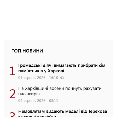
ТОП НОВИНИ
1
Громадські діячі вимагають прибрати сім
пам'ятників у Харкові
05 серпня, 2026 - 16:10
2
На Харківщині восени почнуть рахувати
пасажирів
04 серпня, 2026 - 08:11
3
Немовлятам видають медалі від Терехова
за гроші харків'ян