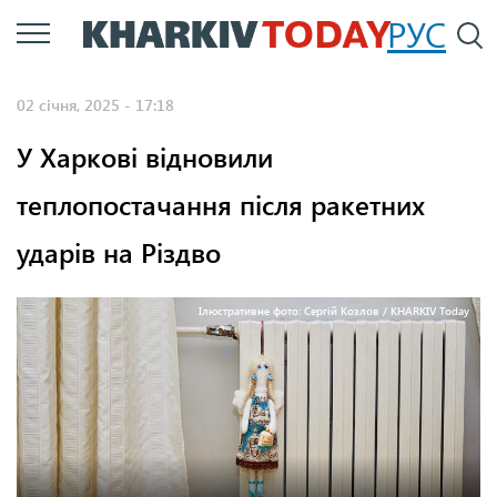
Перейти
РУС
П
до
основного
02 січня, 2025 - 17:18
вмісту
У Харкові відновили
теплопостачання після ракетних
ударів на Різдво
Ілюстративне фото: Сергій Козлов / KHARKIV Today