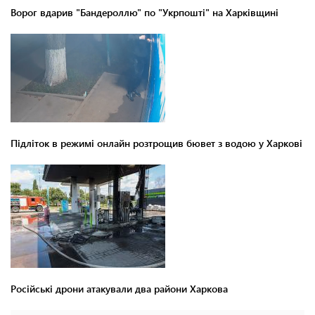
Ворог вдарив "Бандероллю" по "Укрпошті" на Харківщині
Підліток в режимі онлайн розтрощив бювет з водою у Харкові
Російські дрони атакували два райони Харкова