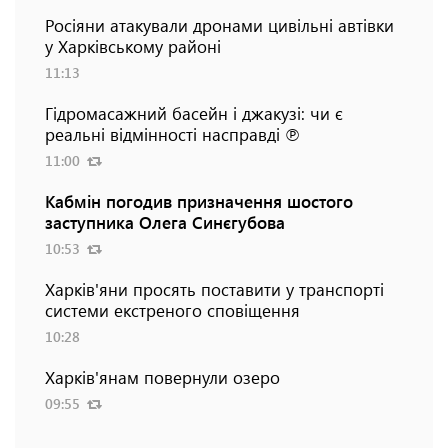
Росіяни атакували дронами цивільні автівки
у Харківському районі
11:13
Гідромасажний басейн і джакузі: чи є
реальні відмінності насправді ℗
11:00
Кабмін погодив призначення шостого
заступника Олега Синєгубова
10:53
Харків'яни просять поставити у транспорті
системи екстреного сповіщення
10:28
Харків'янам повернули озеро
09:55