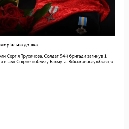
еморіальна дошка.
оли Сергія Трухачова. Солдат 54-ї бригади загинув 1
я в селі Спірне поблизу Бахмута. Військовослужбовцю