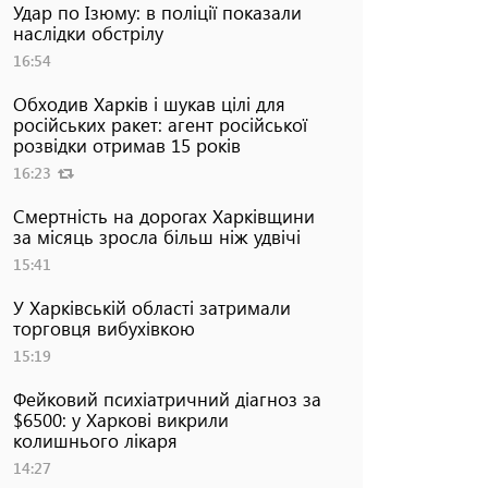
Удар по Ізюму: в поліції показали
наслідки обстрілу
16:54
Обходив Харків і шукав цілі для
російських ракет: агент російської
розвідки отримав 15 років
16:23
Смертність на дорогах Харківщини
за місяць зросла більш ніж удвічі
15:41
У Харківській області затримали
торговця вибухівкою
15:19
Фейковий психіатричний діагноз за
$6500: у Харкові викрили
колишнього лікаря
14:27