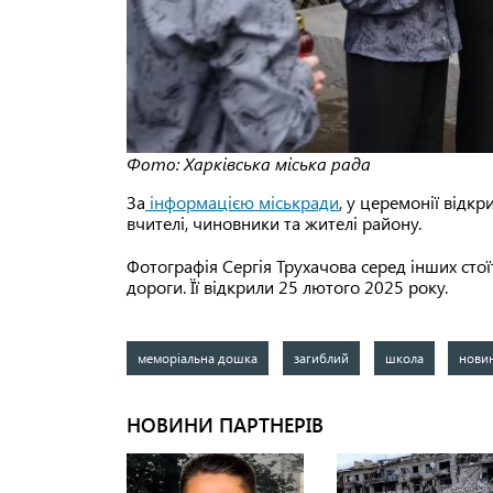
Фото: Харківська міська рада
За
інформацією міськради
, у церемонії відкр
вчителі, чиновники та жителі району.
Фотографія Сергія Трухачова серед інших сто
дороги. Її відкрили 25 лютого 2025 року.
меморіальна дошка
загиблий
школа
нови