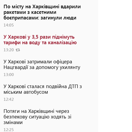
По місту на Харківщині вдарили
ракетами з касетними
боєприпасами: загинули люди
14:05
У Харкові у 3,5 рази піднімуть
тарифи на воду та каналізацію
13:20
У Харкові затримали офіцера
Нацгвардії за допомогу ухилянту
13:00
У Харкові сталася подвійна ДТП з
міським автобусом
12:42
Потяги на Харківщині через
безпекову ситуацію ходять зі
змінами
12:25