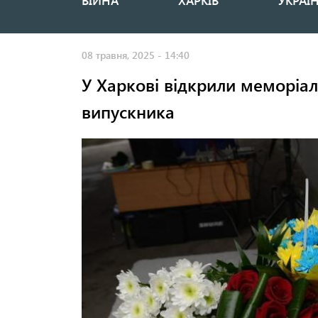
ВІЙНА
ХАРКІВ
УКРАЇ
Основная
навигация
08 травня, 2025 - 14:40
У Харкові відкрили меморіал
випускника