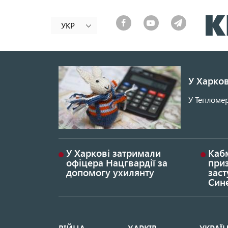
УКР
У Харков
У Тепломер
У Харкові затримали
Каб
офіцера Нацгвардії за
при
допомогу ухилянту
заст
Син