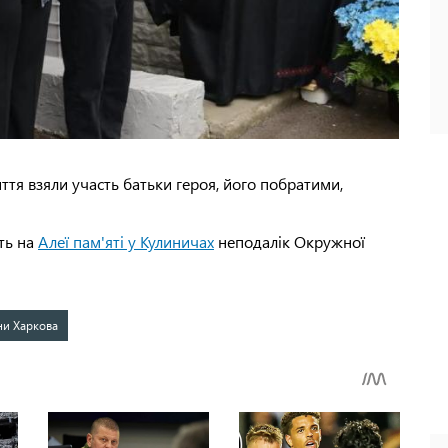
иття взяли участь батьки героя, його побратими,
їть на
Алеї пам'яті у Кулиничах
неподалік Окружної
ни Харкова