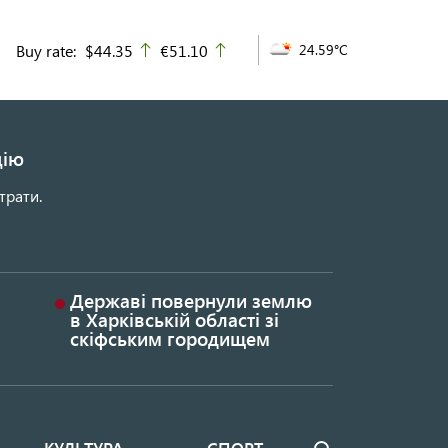
Buy rate:
$44.35
€51.10
24.59°C
up
up
цію
трати.
Державі повернули землю
в Харківській області зі
скіфським городищем