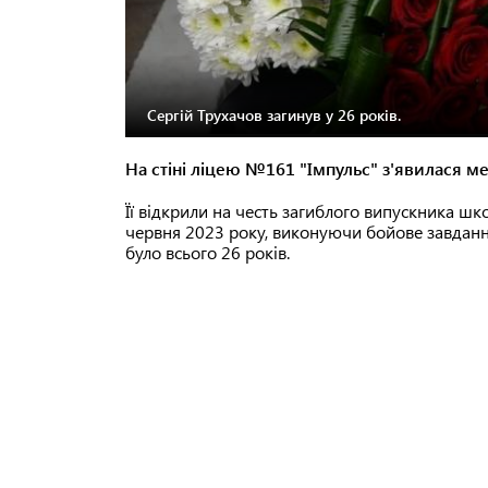
Сергій Трухачов загинув у 26 років.
На стіні ліцею №161 "Імпульс" з'явилася м
Її відкрили на честь загиблого випускника шк
червня 2023 року, виконуючи бойове завданн
було всього 26 років.