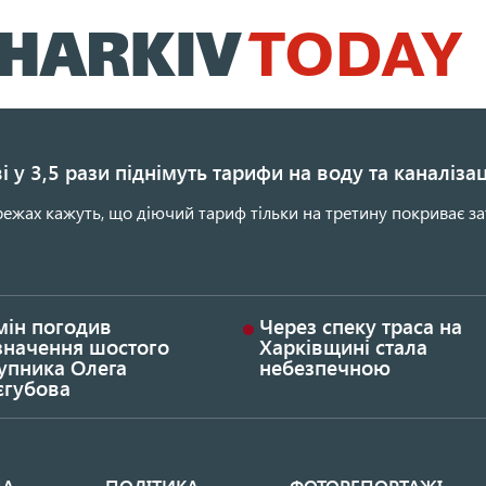
Перейти
до
основного
вмісту
і у 3,5 рази піднімуть тарифи на воду та каналіза
ежах кажуть, що діючий тариф тільки на третину покриває за
мін погодив
Через спеку траса на
значення шостого
Харківщині стала
упника Олега
небезпечною
єгубова