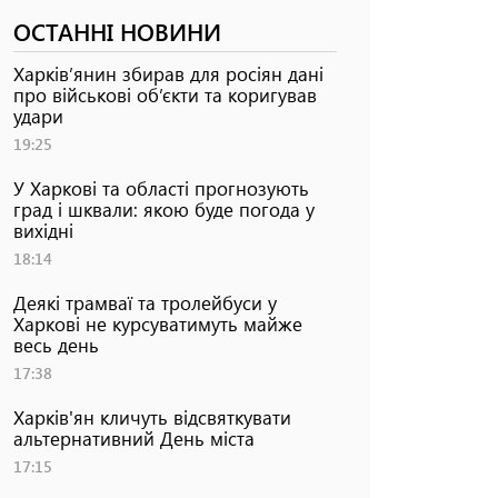
ОСТАННІ НОВИНИ
Харків’янин збирав для росіян дані
про військові об’єкти та коригував
удари
19:25
У Харкові та області прогнозують
град і шквали: якою буде погода у
вихідні
18:14
Деякі трамваї та тролейбуси у
Харкові не курсуватимуть майже
весь день
17:38
Харків'ян кличуть відсвяткувати
альтернативний День міста
17:15