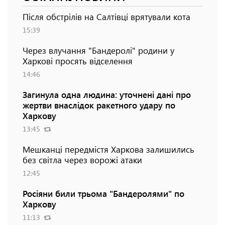
Після обстрілів на Салтівці врятували кота
15:39
Через влучання "Бандеролі" родини у
Харкові просять відселення
14:46
Загинула одна людина: уточнені дані про
жертви внаслідок ракетного удару по
Харкову
13:45
Мешканці передмістя Харкова залишились
без світла через ворожі атаки
12:45
Росіяни били трьома "Бандеролями" по
Харкову
11:13