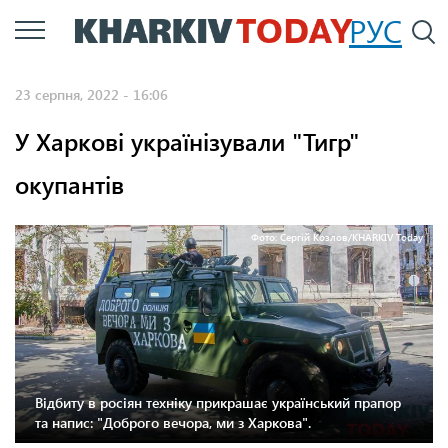
Перейти
РУС
П
до
основного
23 серпня, 2022 - 16:06
вмісту
У Харкові українізували "Тигр"
окупантів
Фото: Сергій Козлов/KHARKIV Today
Відбиту в росіян техніку прикрашає український прапор
та напис: "Доброго вечора, ми з Харкова".