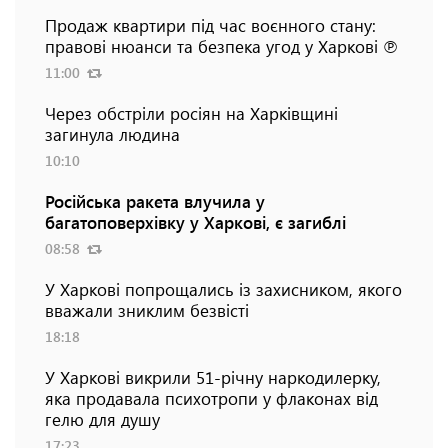
Продаж квартири під час воєнного стану:
правові нюанси та безпека угод у Харкові ℗
11:00
Через обстріли росіян на Харківщині
загинула людина
10:10
Російська ракета влучила у
багатоповерхівку у Харкові, є загиблі
08:58
У Харкові попрощались із захисником, якого
вважали зниклим безвісті
18:18
У Харкові викрили 51-річну наркодилерку,
яка продавала психотропи у флаконах від
гелю для душу
17:23