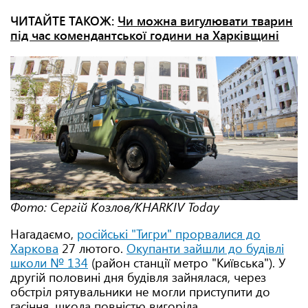
ЧИТАЙТЕ ТАКОЖ:
Чи можна вигулювати тварин
під час комендантської години на Харківщині
Фото: Сергій Козлов/KHARKIV Today
Нагадаємо,
російські "Тигри" прорвалися до
Харкова
27 лютого.
Окупанти зайшли до будівлі
школи № 134
(район станції метро "Київська"). У
другій половині дня будівля зайнялася, через
обстріл рятувальники не могли приступити до
гасіння, школа повністю вигоріла.