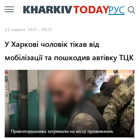
Перейти
РУС
П
до
основного
13 червня, 2025 - 09:35
вмісту
У Харкові чоловік тікав від
мобілізації та пошкодив автівку ТЦК
Фото: Нацполіція
Правопорушника затримали на місці проживання.