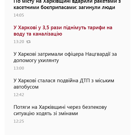
По місту на Харківщині вдарили ракетами з
касетними боєприпасами: загинули люди
14:05
У Харкові у 3,5 рази піднімуть тарифи на
воду та каналізацію
13:20
У Харкові затримали офіцера Нацгвардії за
допомогу ухилянту
13:00
У Харкові сталася подвійна ДТП з міським
автобусом
12:42
Потяги на Харківщині через безпекову
ситуацію ходять зі змінами
12:25