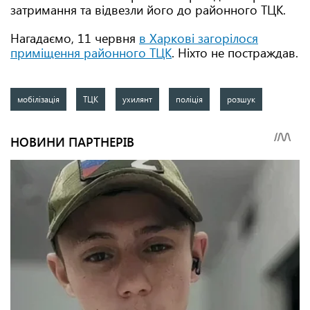
затримання та відвезли його до районного ТЦК.
Нагадаємо, 11 червня
в Харкові загорілося
приміщення районного ТЦК
. Ніхто не постраждав.
мобілізація
ТЦК
ухилянт
поліція
розшук