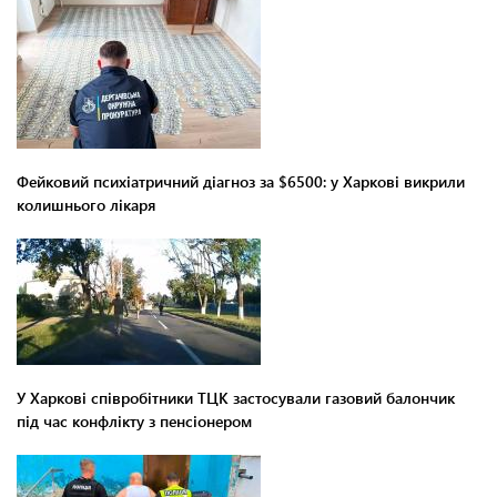
Фейковий психіатричний діагноз за $6500: у Харкові викрили
колишнього лікаря
У Харкові співробітники ТЦК застосували газовий балончик
під час конфлікту з пенсіонером