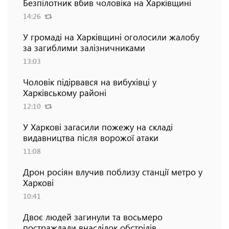
Безпілотник вбив чоловіка на Харківщині
14:26
У громаді на Харківщині оголосили жалобу
за загиблими залізничниками
13:03
Чоловік підірвався на вибухівці у
Харківському районі
12:10
У Харкові загасили пожежу на складі
видавництва після ворожої атаки
11:08
Дрон росіян влучив поблизу станції метро у
Харкові
10:41
Двоє людей загинули та восьмеро
постраждали внаслідок обстрілів