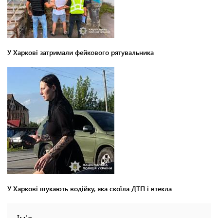
У Харкові затримали фейкового рятувальника
У Харкові шукають водійку, яка скоїла ДТП і втекла
Ім'я