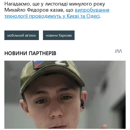
Нагадаємо, ще у листопаді минулого року
Михайло Федоров казав, що
випробування
технології проводимуть у Києві та Одесі
.
мобільний зв'язок
новини Харкова