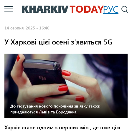
Перейти
РУС
П
до
основного
14 серпня, 2025 - 16:40
вмісту
У Харкові цієї осені з'явиться 5G
До тестування нового покоління зв'язку також
приєднаються Львів та Бородянка.
Харків стане одним з перших міст, де вже цієї