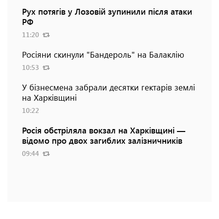
Рух потягів у Лозовій зупинили після атаки
РФ
11:20
Росіяни скинули "Бандероль" на Балаклію
10:53
У бізнесмена забрали десятки гектарів землі
на Харківщині
10:22
Росія обстріляла вокзал на Харківщині —
відомо про двох загиблих залізничників
09:44