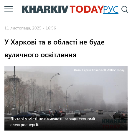
Перейти
РУС
П
до
основного
11 листопада, 2025 - 16:56
вмісту
У Харкові та в області не буде
вуличного освітлення
Фото: Сергій Козлов/KHARKIV Today.
Ліхтарі у місті не вмикають заради економії
електроенергії.