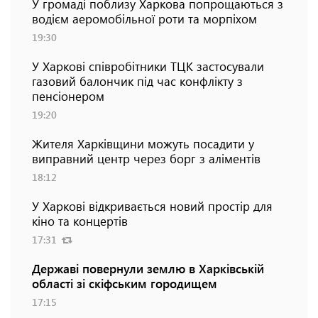
У громаді поблизу Харкова попрощаються з
водієм аеромобільної роти та морпіхом
19:30
У Харкові співробітники ТЦК застосували
газовий балончик під час конфлікту з
пенсіонером
19:20
Жителя Харківщини можуть посадити у
виправний центр через борг з аліментів
18:12
У Харкові відкривається новий простір для
кіно та концертів
17:31
Державі повернули землю в Харківській
області зі скіфським городищем
17:15