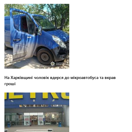
На Харківщині чоловік вдерся до мікроавтобуса та вкрав
гроші