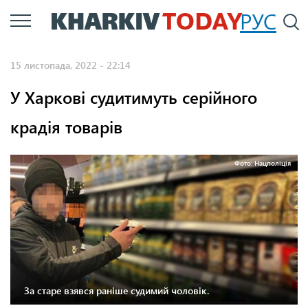
Перейти
РУС
П
до
основного
15 листопада, 2022 - 22:14
вмісту
У Харкові судитимуть серійного
крадія товарів
Фото: Нацполіція
За старе взявся раніше судимий чоловік.