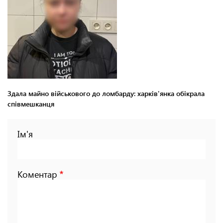
Здала майно військового до ломбарду: харків'янка обікрала
співмешканця
Ім'я
Коментар