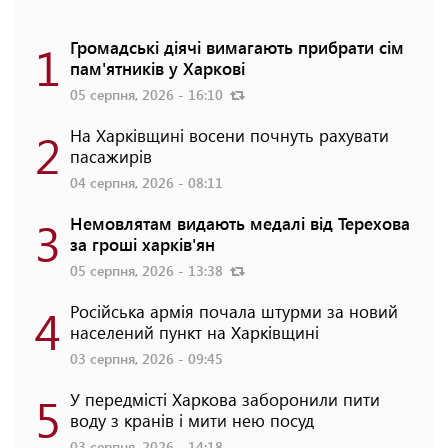
1
Громадські діячі вимагають прибрати сім
пам'ятників у Харкові
05 серпня, 2026 - 16:10
2
На Харківщині восени почнуть рахувати
пасажирів
04 серпня, 2026 - 08:11
3
Немовлятам видають медалі від Терехова
за гроші харків'ян
05 серпня, 2026 - 13:38
4
Російська армія почала штурми за новий
населений пункт на Харківщині
03 серпня, 2026 - 09:45
5
У передмісті Харкова заборонили пити
воду з кранів і мити нею посуд
03 серпня, 2026 - 14:18