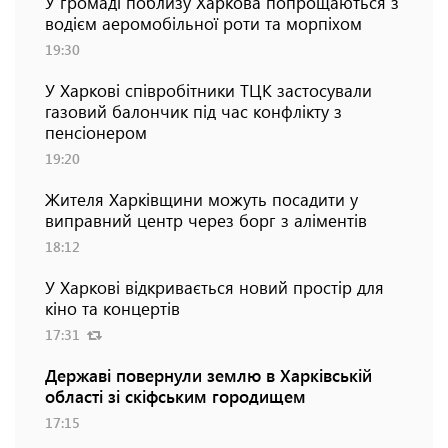
У громаді поблизу Харкова попрощаються з
водієм аеромобільної роти та морпіхом
19:30
У Харкові співробітники ТЦК застосували
газовий балончик під час конфлікту з
пенсіонером
19:20
Жителя Харківщини можуть посадити у
виправний центр через борг з аліментів
18:12
У Харкові відкривається новий простір для
кіно та концертів
17:31
Державі повернули землю в Харківській
області зі скіфським городищем
17:15