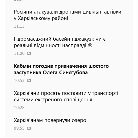
Росіяни атакували дронами цивільні автівки
у Харківському районі
11:13
Гідромасажний басейн і джакузі: чи є
реальні відмінності насправді ℗
11:00
Кабмін погодив призначення шостого
заступника Олега Синєгубова
10:53
Харків'яни просять поставити у транспорті
системи екстреного сповіщення
10:28
Харків'янам повернули озеро
09:55