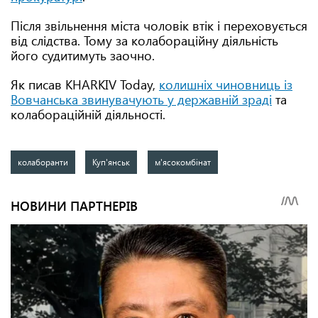
Після звільнення міста чоловік втік і переховується
від слідства. Тому за колабораційну діяльність
його судитимуть заочно.
Як писав KHARKIV Today,
колишніх чиновниць із
Вовчанська звинувачують у державній зраді
та
колабораційній діяльності.
колаборанти
Куп'янськ
м'ясокомбінат