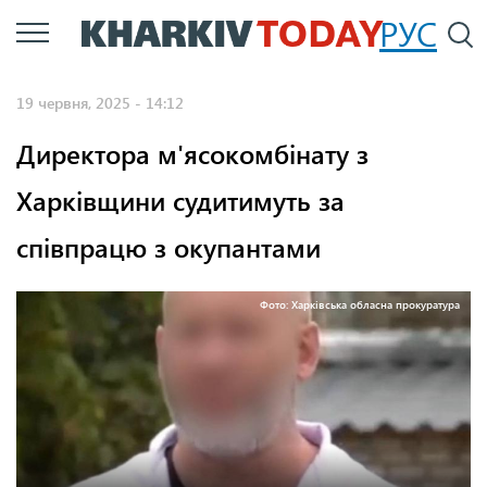
Перейти
РУС
П
до
основного
19 червня, 2025 - 14:12
вмісту
Директора м'ясокомбінату з
Харківщини судитимуть за
співпрацю з окупантами
Фото: Харківська обласна прокуратура