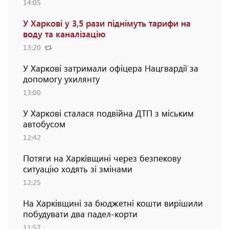
14:05
У Харкові у 3,5 рази піднімуть тарифи на
воду та каналізацію
13:20
У Харкові затримали офіцера Нацгвардії за
допомогу ухилянту
13:00
У Харкові сталася подвійна ДТП з міським
автобусом
12:42
Потяги на Харківщині через безпекову
ситуацію ходять зі змінами
12:25
На Харківщині за бюджетні кошти вирішили
побудувати два падел-корти
11:57