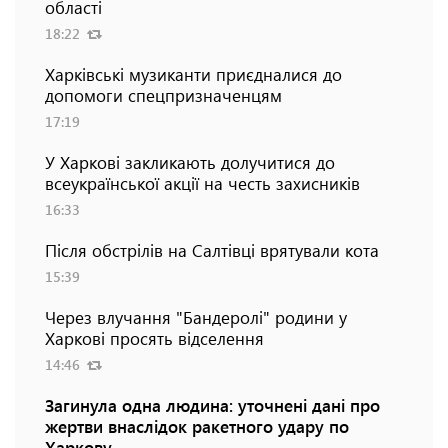
області
18:22
Харківські музиканти приєдналися до
допомоги спецпризначенцям
17:19
У Харкові закликають долучитися до
всеукраїнської акції на честь захисників
16:33
Після обстрілів на Салтівці врятували кота
15:39
Через влучання "Бандеролі" родини у
Харкові просять відселення
14:46
Загинула одна людина: уточнені дані про
жертви внаслідок ракетного удару по
Харкову