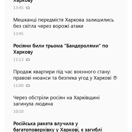
13:45
Мешканці передмістя Харкова залишились
без світла через ворожі атаки
12:45
Росіяни били трьома "Бандеролями" по
Харкову
11:13
Продаж квартири під час воєнного стану:
правові нюанси та безпека угод у Харкові ℗
11:00
Через обстріли росіян на Харківщині
загинула людина
10:10
Російська ракета влучила у
багатоповерхівку у Харкові, є загиблі