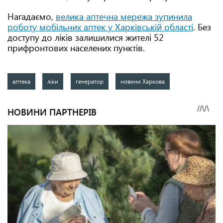
Нагадаємо,
велика аптечна мережа зупинила
роботу мобільних аптек у Харківській області
.
Без
доступу до ліків залишилися жителі 52
прифронтових населених пунктів.
аптека
ліки
генератор
новини Харкова