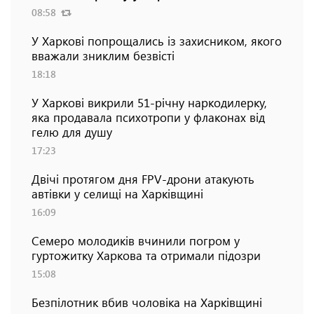
08:58
У Харкові попрощались із захисником, якого
вважали зниклим безвісті
18:18
У Харкові викрили 51-річну наркодилерку,
яка продавала психотропи у флаконах від
гелю для душу
17:23
Двічі протягом дня FPV-дрони атакують
автівки у селищі на Харківщині
16:09
Семеро молодиків вчинили погром у
гуртожитку Харкова та отримали підозри
15:08
Безпілотник вбив чоловіка на Харківщині