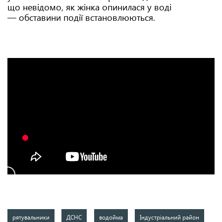
що невідомо, як жінка опинилася у воді
— обставини події встановлюються.
рятувальники
ДСНС
водойма
Індустріальний район