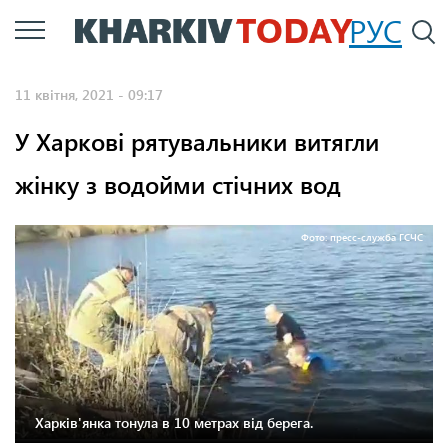
Перейти
РУС
П
до
основного
11 квітня, 2021 - 09:17
вмісту
У Харкові рятувальники витягли
жінку з водойми стічних вод
Фото: пресс-служба ГСЧС
Харків'янка тонула в 10 метрах від берега.