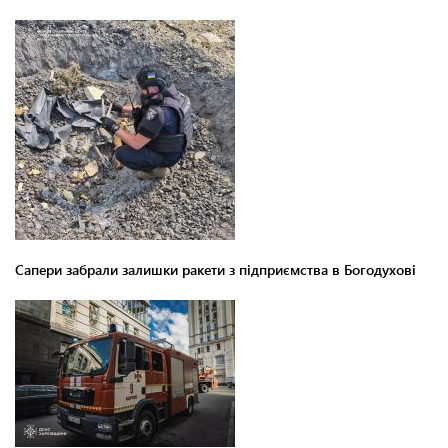
Сапери забрали залишки ракети з підприємства в Богодухові