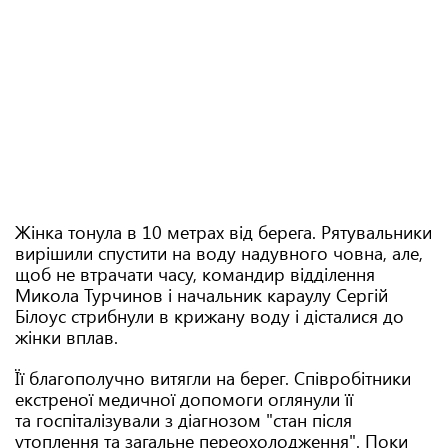
Жінка тонула в 10 метрах від берега. Рятувальники
вирішили спустити на воду надувного човна, але,
щоб не втрачати часу, командир відділення
Микола Турчинов і начальник караулу Сергій
Білоус стрибнули в крижану воду і дісталися до
жінки вплав.
Її благополучно витягли на берег. Співробітники
екстреної медичної допомоги оглянули її
та госпіталізували з діагнозом "стан після
утоплення та загальне переохолодження". Поки