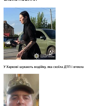
У Харкові шукають водійку, яка скоїла ДТП і втекла