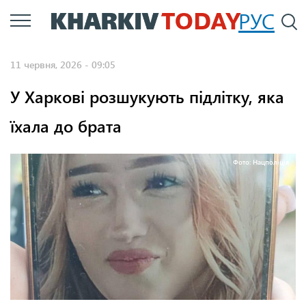
Перейти
РУС
П
до
основного
11 червня, 2026 - 09:05
вмісту
У Харкові розшукують підлітку, яка
їхала до брата
Фото: Нацполіція