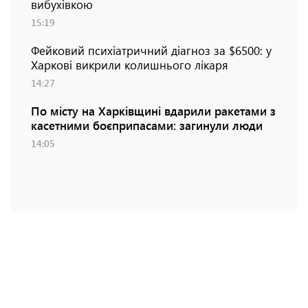
вибухівкою
15:19
Фейковий психіатричний діагноз за $6500: у
Харкові викрили колишнього лікаря
14:27
По місту на Харківщині вдарили ракетами з
касетними боєприпасами: загинули люди
14:05