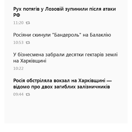
Рух потягів у Лозовій зупинили після атаки
РФ
11:20
Росіяни скинули "Бандероль" на Балаклію
10:53
У бізнесмена забрали десятки гектарів землі
на Харківщині
10:22
Росія обстріляла вокзал на Харківщині —
відомо про двох загиблих залізничників
09:44