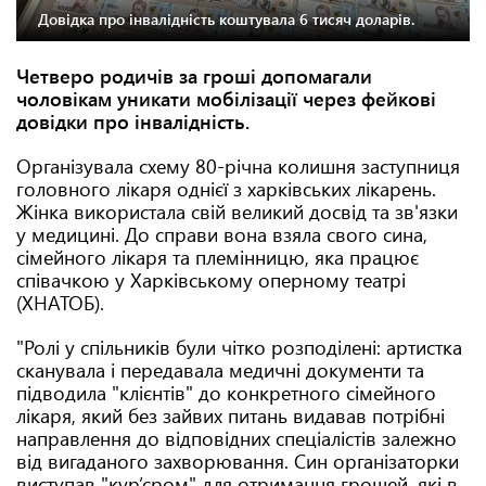
Довідка про інвалідність коштувала 6 тисяч доларів.
Четверо родичів за гроші допомагали
чоловікам уникати мобілізації через фейкові
довідки про інвалідність.
Організувала схему 80-річна колишня заступниця
головного лікаря однієї з харківських лікарень.
Жінка використала свій великий досвід та зв'язки
у медицині. До справи вона взяла свого сина,
сімейного лікаря та племінницю, яка працює
співачкою у Харківському оперному театрі
(ХНАТОБ).
"Ролі у спільників були чітко розподілені: артистка
сканувала і передавала медичні документи та
підводила "клієнтів" до конкретного сімейного
лікаря, який без зайвих питань видавав потрібні
направлення до відповідних спеціалістів залежно
від вигаданого захворювання. Син організаторки
виступав "кур’єром" для отримання грошей, які в