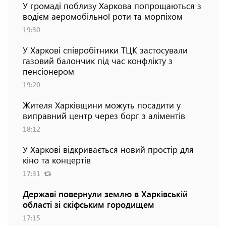
У громаді поблизу Харкова попрощаються з
водієм аеромобільної роти та морпіхом
19:30
У Харкові співробітники ТЦК застосували
газовий балончик під час конфлікту з
пенсіонером
19:20
Жителя Харківщини можуть посадити у
виправний центр через борг з аліментів
18:12
У Харкові відкривається новий простір для
кіно та концертів
17:31
Державі повернули землю в Харківській
області зі скіфським городищем
17:15