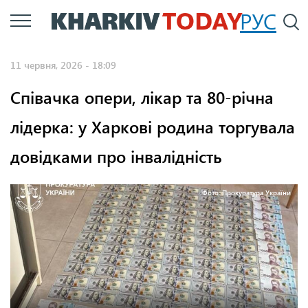
Перейти
РУС
П
до
основного
11 червня, 2026 - 18:09
вмісту
Співачка опери, лікар та 80-річна
лідерка: у Харкові родина торгувала
довідками про інвалідність
Фото: Прокуратура України