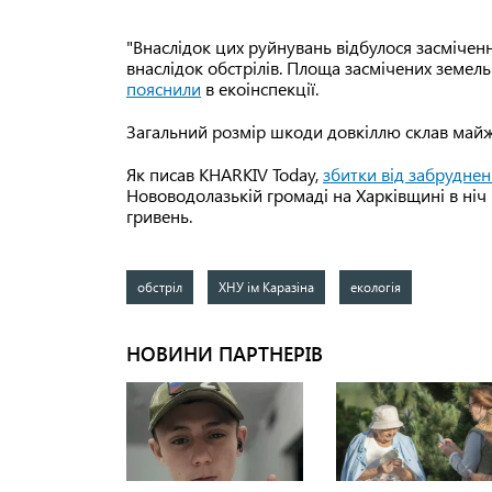
"Внаслідок цих руйнувань відбулося засмічен
внаслідок обстрілів. Площа засмічених земел
пояснили
в екоінспекції.
Загальний розмір шкоди довкіллю склав майж
Як писав KHARKIV Today,
збитки від забруднен
Нововодолазькій громаді на Харківщині в ніч 
гривень.
обстріл
ХНУ ім Каразіна
екологія