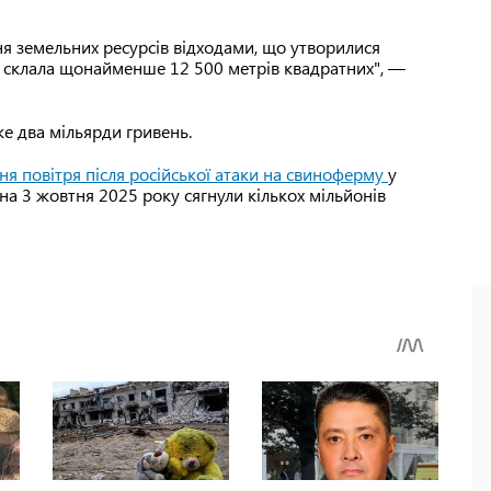
ня земельних ресурсів відходами, що утворилися
ь склала щонайменше 12 500 метрів квадратних", —
е два мільярди гривень.
ня повітря після російської атаки на свиноферму
у
на 3 жовтня 2025 року сягнули кількох мільйонів