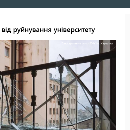
 від руйнування університету
Ілюстративне фото: ХНУ ім. Каразіна.