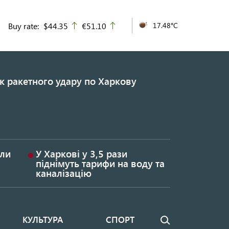
Buy rate:
$44.35
€51.10
17.48°C
up
up
к ракетного удару по Харкову
или
У Харкові у 3,5 рази
піднімуть тарифи на воду та
каналізацію
КУЛЬТУРА
СПОРТ
Пошук