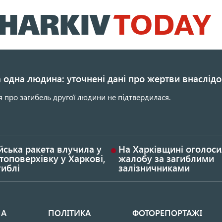
Перейти
до
основного
вмісту
 одна людина: уточнені дані про жертви внаслідо
 про загибель другої людини не підтвердилася.
йська ракета влучила у
На Харківщині оголос
топоверхівку у Харкові,
жалобу за загиблими
гиблі
залізничниками
НА
ПОЛІТИКА
ФОТОРЕПОРТАЖІ