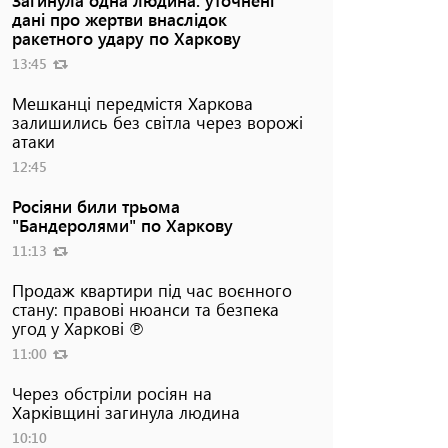
дані про жертви внаслідок
ракетного удару по Харкову
13:45
Мешканці передмістя Харкова
залишились без світла через ворожі
атаки
12:45
Росіяни били трьома
"Бандеролями" по Харкову
11:13
Продаж квартири під час воєнного
стану: правові нюанси та безпека
угод у Харкові ℗
11:00
Через обстріли росіян на
Харківщині загинула людина
10:10