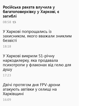
Російська ракета влучила у
багатоповерхівку у Харкові, є
загиблі
08:58
У Харкові попрощались із
захисником, якого вважали зниклим
безвісті
18:18
У Харкові викрили 51-річну
наркодилерку, яка продавала
психотропи у флаконах від гелю для
душу
17:23
Двічі протягом дня FPV-дрони
атакують автівки у селищі на
Харківщині
16:09