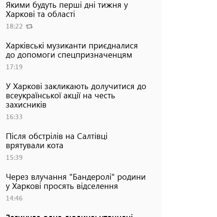
Якими будуть перші дні тижня у
Харкові та області
18:22
Харківські музиканти приєдналися
до допомоги спецпризначенцям
17:19
У Харкові закликають долучитися до
всеукраїнської акції на честь
захисників
16:33
Після обстрілів на Салтівці
врятували кота
15:39
Через влучання "Бандеролі" родини
у Харкові просять відселення
14:46
Загинула одна людина: уточнені