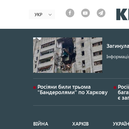
УКР
Загинула
Інформація
Росіяни били трьома
Росі
"Бандеролями" по Харкову
бага
є за
ВІЙНА
ХАРКІВ
УКРАЇ
Основная