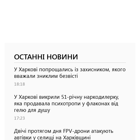
ОСТАННІ НОВИНИ
У Харкові попрощались із захисником, якого
вважали зниклим безвісті
18:18
У Харкові викрили 51-річну наркодилерку,
яка продавала психотропи у флаконах від
гелю для душу
17:23
Двічі протягом дня FPV-дрони атакують
автівки у селищі на Харківщині