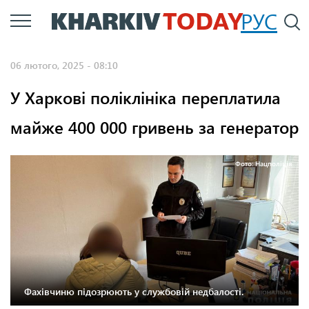
Перейти
РУС
П
до
основного
06 лютого, 2025 - 08:10
вмісту
У Харкові поліклініка переплатила
майже 400 000 гривень за генератор
Фото: Нацполіція
Фахівчиню підозрюють у службовій недбалості.