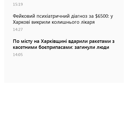
15:19
Фейковий психіатричний діагноз за $6500: у
Харкові викрили колишнього лікаря
14:27
По місту на Харківщині вдарили ракетами з
касетними боєприпасами: загинули люди
14:05