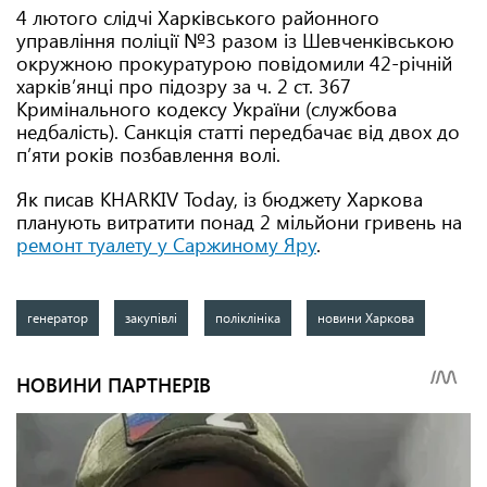
4 лютого слідчі Харківського районного
управління поліції №3 разом із Шевченківською
окружною прокуратурою повідомили 42-річній
харків’янці про підозру за ч. 2 ст. 367
Кримінального кодексу України (службова
недбалість). Санкція статті передбачає від двох до
п’яти років позбавлення волі.
Як писав KHARKIV Today, із бюджету Харкова
планують витратити понад 2 мільйони гривень на
ремонт туалету у Саржиному Яру
.
генератор
закупівлі
поліклініка
новини Харкова