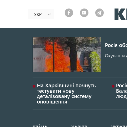
УКР
Росія об
Окупанти 
На Харківщині почнуть
Росі
тестувати нову
Бала
деталізовану систему
люд
оповіщення