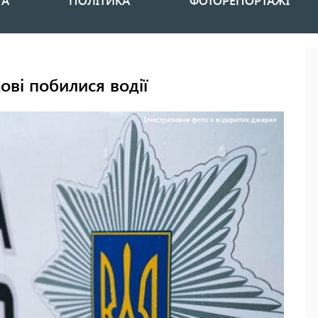
НА
ПОЛІТИКА
ФОТОРЕПОРТАЖІ
ві побилися водії
Ілюстративне фото з відкритих джерел