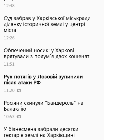
12:48
Суд забрав у Харківської міськради
ділянку історичної землі у центрі
міста
12:26
Обпечений носик: у Харкові
врятували з полум`я двох кошенят
11:51
Рух потягів у Лозовій зупинили
після атаки РФ
11:20
Росіяни скинули "Бандероль" на
Балаклію
10:53
У бізнесмена забрали десятки
гектарів землі на Харківщині