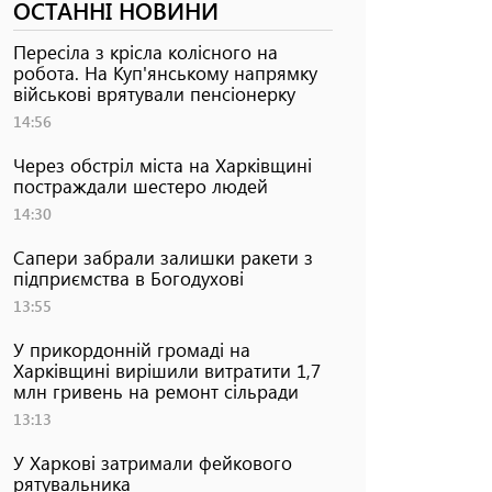
ОСТАННІ НОВИНИ
Пересіла з крісла колісного на
робота. На Куп'янському напрямку
військові врятували пенсіонерку
14:56
Через обстріл міста на Харківщині
постраждали шестеро людей
14:30
Сапери забрали залишки ракети з
підприємства в Богодухові
13:55
У прикордонній громаді на
Харківщині вирішили витратити 1,7
млн гривень на ремонт сільради
13:13
У Харкові затримали фейкового
рятувальника