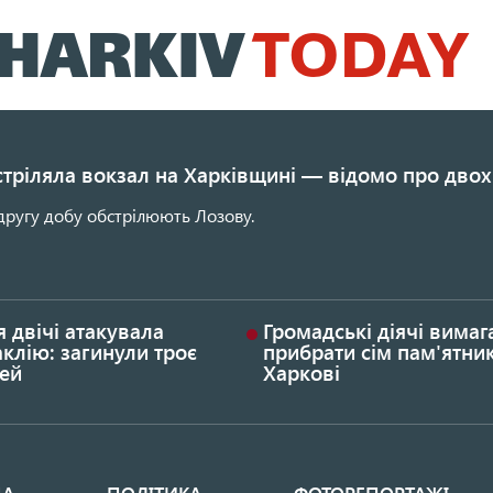
Перейти
до
основного
вмісту
стріляла вокзал на Харківщині — відомо про двох
другу добу обстрілюють Лозову.
я двічі атакувала
Громадські діячі вима
клію: загинули троє
прибрати сім пам'ятник
ей
Харкові