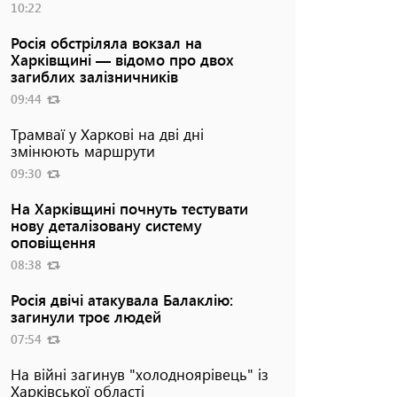
10:22
Росія обстріляла вокзал на
Харківщині — відомо про двох
загиблих залізничників
09:44
Трамваї у Харкові на дві дні
змінюють маршрути
09:30
На Харківщині почнуть тестувати
нову деталізовану систему
оповіщення
08:38
Росія двічі атакувала Балаклію:
загинули троє людей
07:54
На війні загинув "холодноярівець" із
Харківської області