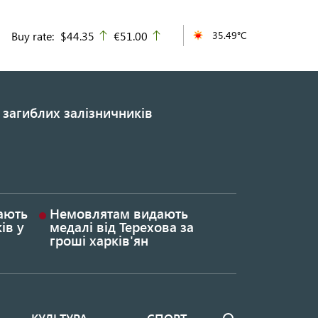
Buy rate:
$44.35
€51.00
35.49°C
up
up
 загиблих залізничників
гають
Немовлятам видають
ів у
медалі від Терехова за
гроші харків'ян