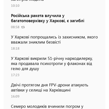
10:10
Російська ракета влучила у
багатоповерхівку у Харкові, є загиблі
08:58
У Харкові попрощались із захисником, якого
вважали зниклим безвісті
18:18
У Харкові викрили 51-річну наркодилерку,
яка продавала психотропи у флаконах від
гелю для душу
17:23
Двічі протягом дня FPV-дрони атакують
автівки у селищі на Харківщині
16:09
Семеро молодиків вчинили погром у