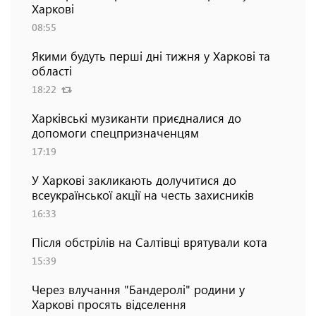
Харкові
08:55
Якими будуть перші дні тижня у Харкові та
області
18:22
Харківські музиканти приєдналися до
допомоги спецпризначенцям
17:19
У Харкові закликають долучитися до
всеукраїнської акції на честь захисників
16:33
Після обстрілів на Салтівці врятували кота
15:39
Через влучання "Бандеролі" родини у
Харкові просять відселення