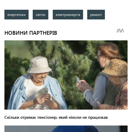
енергетики
світло
електроенергія
ремонт