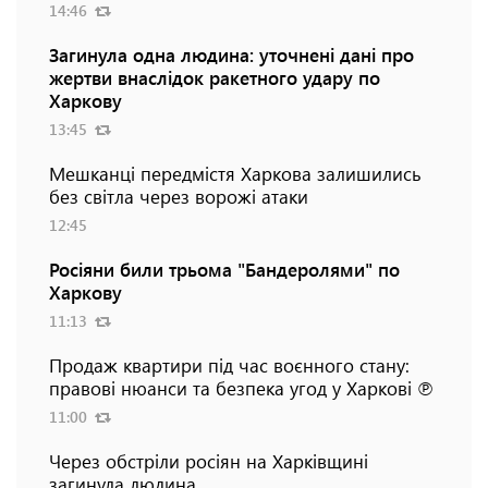
14:46
Загинула одна людина: уточнені дані про
жертви внаслідок ракетного удару по
Харкову
13:45
Мешканці передмістя Харкова залишились
без світла через ворожі атаки
12:45
Росіяни били трьома "Бандеролями" по
Харкову
11:13
Продаж квартири під час воєнного стану:
правові нюанси та безпека угод у Харкові ℗
11:00
Через обстріли росіян на Харківщині
загинула людина