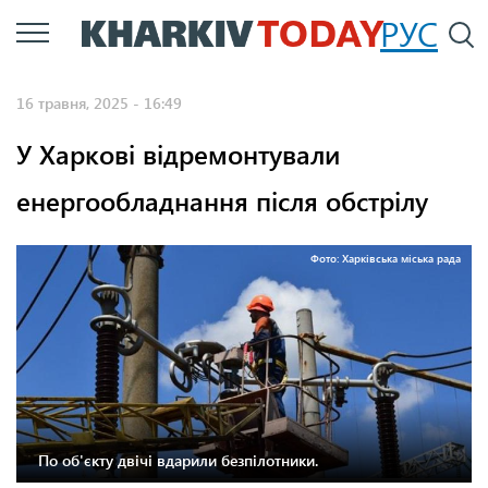
Перейти
РУС
П
до
основного
16 травня, 2025 - 16:49
вмісту
У Харкові відремонтували
енергообладнання після обстрілу
Фото: Харківська міська рада
По об'єкту двічі вдарили безпілотники.