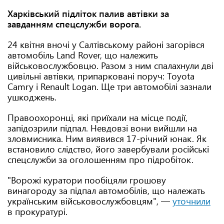
Харківський підліток палив автівки за
завданням спецслужби ворога.
24 квітня вночі у Салтівському районі загорівся
автомобіль Land Rover, що належить
військовослужбовцю. Разом з ним спалахнули дві
цивільні автівки, припарковані поруч: Тoyota
Camry і Renault Logan. Ще три автомобілі зазнали
ушкоджень.
Правоохоронці, які приїхали на місце події,
запідозрили підпал. Невдовзі вони вийшли на
зловмисника. Ним виявився 17-річний юнак. Як
встановило слідство, його завербували російські
спецслужби за оголошенням про підробіток.
"Ворожі куратори пообіцяли грошову
винагороду за підпал автомобілів, що належать
українським військовослужбовцям", —
уточнили
в прокуратурі.