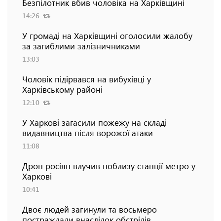
Безпілотник вбив чоловіка на Харківщині
14:26
У громаді на Харківщині оголосили жалобу
за загиблими залізничниками
13:03
Чоловік підірвався на вибухівці у
Харківському районі
12:10
У Харкові загасили пожежу на складі
видавництва після ворожої атаки
11:08
Дрон росіян влучив поблизу станції метро у
Харкові
10:41
Двоє людей загинули та восьмеро
постраждали внаслідок обстрілів