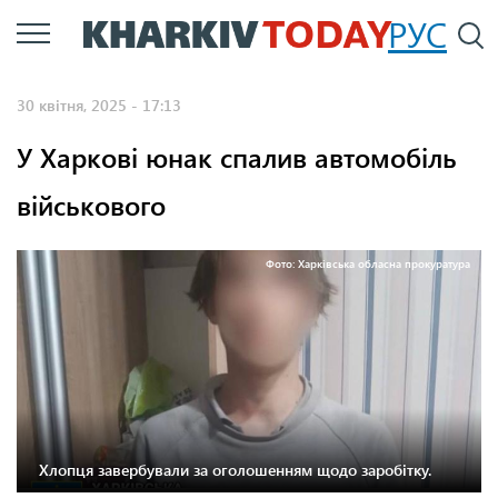
Перейти
РУС
П
до
основного
30 квітня, 2025 - 17:13
вмісту
У Харкові юнак спалив автомобіль
військового
Фото: Харківська обласна прокуратура
Хлопця завербували за оголошенням щодо заробітку.