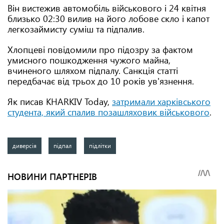
Він вистежив автомобіль військового і 24 квітня
близько 02:30 вилив на його лобове скло і капот
легкозаймисту суміш та підпалив.
Хлопцеві повідомили про підозру за фактом
умисного пошкодження чужого майна,
вчиненого шляхом підпалу. Санкція статті
передбачає від трьох до 10 років ув'язнення.
Як писав KHARKIV Today,
затримали харківського
студента, який спалив позашляховик військового
.
диверсія
підпал
підлітки