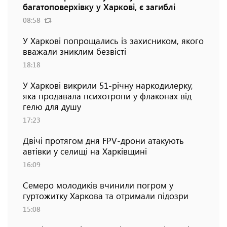
багатоповерхівку у Харкові, є загиблі
08:58
У Харкові попрощались із захисником, якого
вважали зниклим безвісті
18:18
У Харкові викрили 51-річну наркодилерку,
яка продавала психотропи у флаконах від
гелю для душу
17:23
Двічі протягом дня FPV-дрони атакують
автівки у селищі на Харківщині
16:09
Семеро молодиків вчинили погром у
гуртожитку Харкова та отримали підозри
15:08