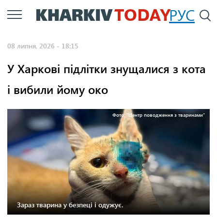
Перейти
РУС
П
до
основного
08 липня, 2026 - 18:15
вмісту
У Харкові підлітки знущалися з кота
і вибили йому око
Фото: "Центр поводження з тваринами"
Зараз тварина у безпеці і одужує.