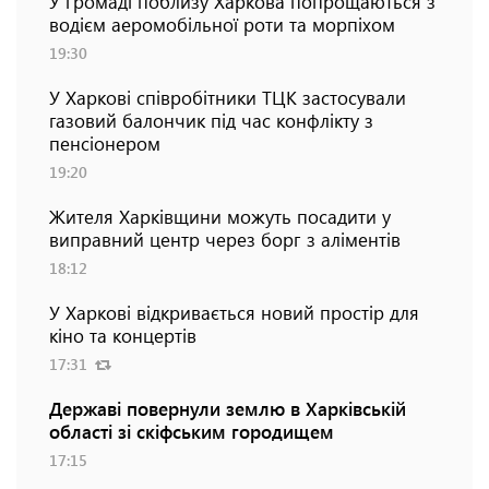
У громаді поблизу Харкова попрощаються з
водієм аеромобільної роти та морпіхом
19:30
У Харкові співробітники ТЦК застосували
газовий балончик під час конфлікту з
пенсіонером
19:20
Жителя Харківщини можуть посадити у
виправний центр через борг з аліментів
18:12
У Харкові відкривається новий простір для
кіно та концертів
17:31
Державі повернули землю в Харківській
області зі скіфським городищем
17:15