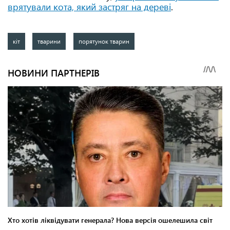
врятували кота, який застряг на дереві
.
кіт
тварини
порятунок тварин