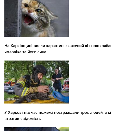
На Харківщині ввели карантин: скажений кіт пошкрябав
чоловіка та його сина
У Харкові під час пожежі постраждали троє людей, а кіт
втратив свідомість