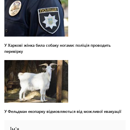
У Харкові жінка била собаку ногами: поліція проводить
перевірку
У Фельдман екопарку відмовляються від можливої евакуації
Ім'я