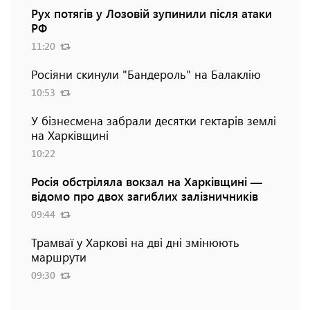
Рух потягів у Лозовій зупинили після атаки
РФ
11:20
Росіяни скинули "Бандероль" на Балаклію
10:53
У бізнесмена забрали десятки гектарів землі
на Харківщині
10:22
Росія обстріляла вокзал на Харківщині —
відомо про двох загиблих залізничників
09:44
Трамваї у Харкові на дві дні змінюють
маршрути
09:30