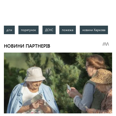
діти
порятунок
ДСНС
пожежа
новини Харкова