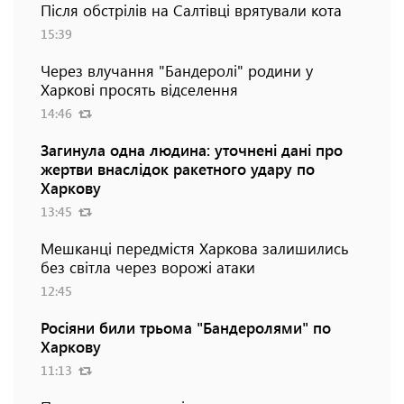
Після обстрілів на Салтівці врятували кота
15:39
Через влучання "Бандеролі" родини у
Харкові просять відселення
14:46
Загинула одна людина: уточнені дані про
жертви внаслідок ракетного удару по
Харкову
13:45
Мешканці передмістя Харкова залишились
без світла через ворожі атаки
12:45
Росіяни били трьома "Бандеролями" по
Харкову
11:13