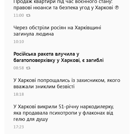
Продаж квартири під час воєнного стану:
правові нюанси та безпека угод у Харкові ℗
11:00
Через обстріли росіян на Харківщині
загинула людина
10:10
Російська ракета влучила у
багатоповерхівку у Харкові, є загиблі
08:58
У Харкові попрощались із захисником, якого
вважали зниклим безвісті
18:18
У Харкові викрили 51-річну наркодилерку,
яка продавала психотропи у флаконах від
гелю для душу
17:23