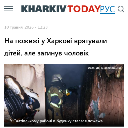
Перейти
РУС
П
до
основного
10 травня, 2026 - 12:23
вмісту
На пожежі у Харкові врятували
дітей, але загинув чоловік
Фото: ДСНС Харківщини
У Салтівському районі в будинку сталася пожежа.