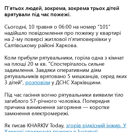
П'ятьох людей, зокрема, зокрема трьох дітей
врятували під час пожежі.
Сьогодні, 10 травня о 06:00 на номер “101”
надійшло повідомлення про пожежу у квартирі
на 2-му поверсі житлової п’ятиповерхівки у
Салтівському районі Харкова.
Коли прибули рятувальники, горіла одна з кімнат
на площі 20 м кв. "Спостерігалось сильне
задимлення. Завдяки оперативним діям
рятувальників врятовано 5 мешканців, серед яких
3 дітей",
розповіли
у ДСНС Харківщини.
Під час гасіння вогню рятувальники виявили тіло
загиблого 57-річного чоловіка. Попередня
причина виникнення загоряння — коротке
замкнення електромережі.
Як писав KHARKIV Today,
згорів рідкісний інжир. У
Харкові спалахнула пожежа в Інституті