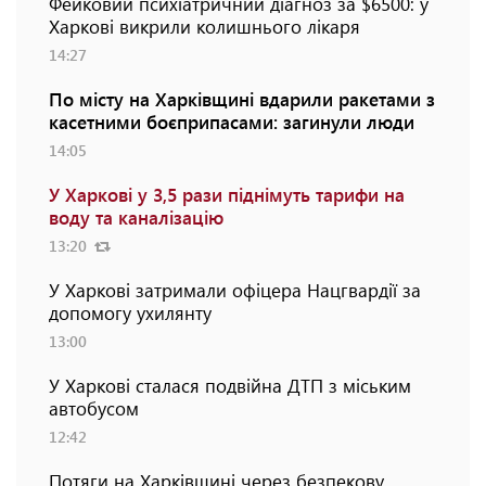
Фейковий психіатричний діагноз за $6500: у
Харкові викрили колишнього лікаря
14:27
По місту на Харківщині вдарили ракетами з
касетними боєприпасами: загинули люди
14:05
У Харкові у 3,5 рази піднімуть тарифи на
воду та каналізацію
13:20
У Харкові затримали офіцера Нацгвардії за
допомогу ухилянту
13:00
У Харкові сталася подвійна ДТП з міським
автобусом
12:42
Потяги на Харківщині через безпекову