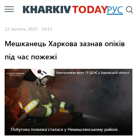
Перейти
РУС
П
до
основного
22 лютого, 2025 - 10:12
вмісту
Мешканець Харкова зазнав опіків
під час пожежі
Ілюстративне фото: ГУ ДСНС у Харківській області
Побутова пожежа сталася у Немишлянському районі.