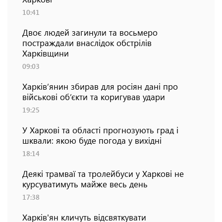
10:41
Двоє людей загинули та восьмеро
постраждали внаслідок обстрілів
Харківщини
09:03
Харків’янин збирав для росіян дані про
військові об’єкти та коригував удари
19:25
У Харкові та області прогнозують град і
шквали: якою буде погода у вихідні
18:14
Деякі трамваї та тролейбуси у Харкові не
курсуватимуть майже весь день
17:38
Харків'ян кличуть відсвяткувати