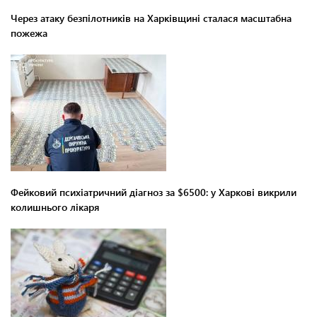
Через атаку безпілотників на Харківщині сталася масштабна
пожежа
Фейковий психіатричний діагноз за $6500: у Харкові викрили
колишнього лікаря