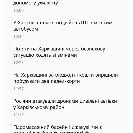
допомогу ухилянту
13:00
У Харкові сталася подвійна ДТП з міським
автобусом
12:42
Потяги на Харківщині через безпекову
ситуацію ходять зі змінами
12:25
На Харківщині за бюджетні кошти вирішили
побудувати два падел-корти
11:57
Росіяни атакували дронами цивільні автівки
у Харківському районі
11:13
Гідромасажний басейн і джакузі: чи є
реальні відмінності насправді ℗