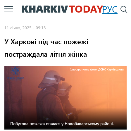
Перейти
РУС
П
до
основного
11 січня, 2025 - 09:13
вмісту
У Харкові під час пожежі
постраждала літня жінка
Ілюстративне фото: ДСНС Харківщини
Побутова пожежа сталася у Новобаварському районі.