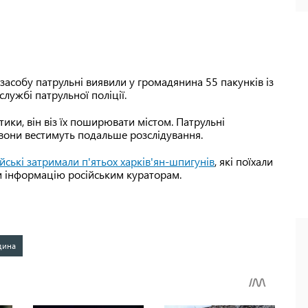
засобу патрульні виявили у громадянина 55 пакунків із
лужбі патрульної поліції.
тики, він віз їх поширювати містом. Патрульні
 вони вестимуть подальше розслідування.
йські затримали п'ятьох харків'ян-шпигунів
, які поїхали
ли інформацію російським кураторам.
дина