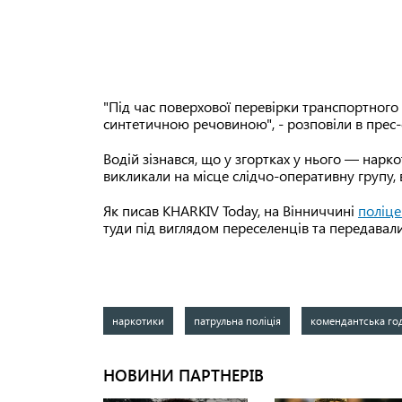
"Під час поверхової перевірки транспортного 
синтетичною речовиною", - розповіли в прес-с
Водій зізнався, що у згортках у нього — нарко
викликали на місце слідчо-оперативну групу,
Як писав KHARKIV Today, на Вінниччині
поліце
туди під виглядом переселенців та передава
наркотики
патрульна поліція
комендантська го