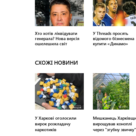
СХОЖІ НОВИНИ
У Харкові оголосили
Мешканець Харківщ
вирок розкладачу
вирощував коноплі
наркотиків
через "згубну звичку"