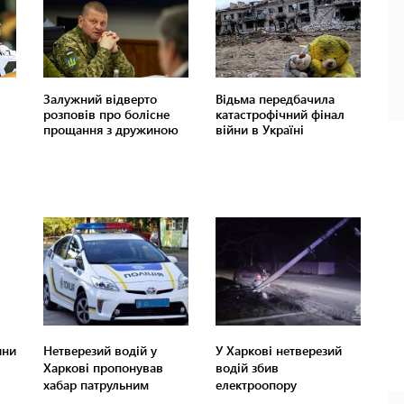
ини
Нетверезий водій у
У Харкові нетверезий
Харкові пропонував
водій збив
хабар патрульним
електроопору