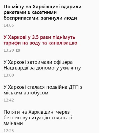
По місту на Харківщині вдарили
ракетами з касетними
боєприпасами: загинули люди
14:05
У Харкові у 3,5 рази піднімуть
тарифи на воду та каналізацію
13:20
У Харкові затримали офіцера
Нацгвардії за допомогу ухилянту
13:00
У Харкові сталася подвійна ДТП з
міським автобусом
12:42
Потяги на Харківщині через
безпекову ситуацію ходять зі
змінами
12:25