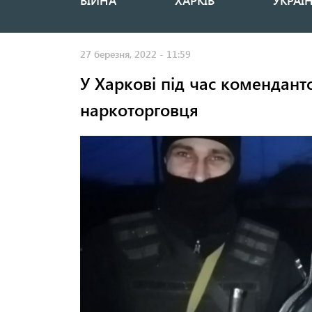
ВІЙНА
ХАРКІВ
УКРАЇ
Основная
навигация
27 березня, 2022 - 11:59
У Харкові під час комендант
наркоторговця