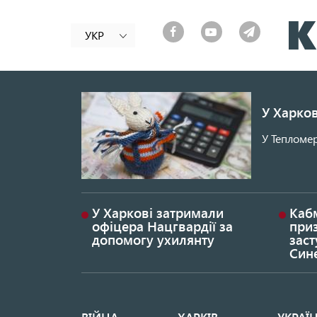
УКР
У Харков
У Тепломер
У Харкові затримали
Каб
офіцера Нацгвардії за
при
допомогу ухилянту
заст
Син