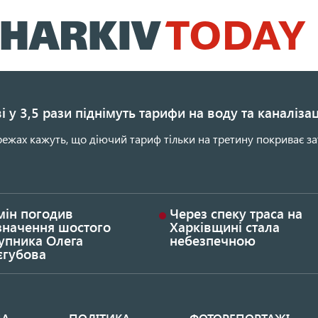
Перейти
до
основного
вмісту
і у 3,5 рази піднімуть тарифи на воду та каналіза
ежах кажуть, що діючий тариф тільки на третину покриває за
мін погодив
Через спеку траса на
значення шостого
Харківщині стала
упника Олега
небезпечною
єгубова