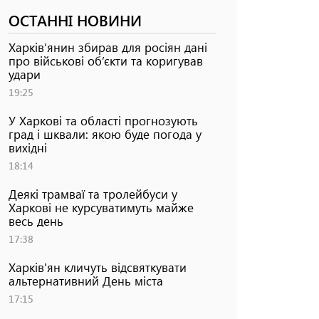
ОСТАННІ НОВИНИ
Харків’янин збирав для росіян дані
про військові об’єкти та коригував
удари
19:25
У Харкові та області прогнозують
град і шквали: якою буде погода у
вихідні
18:14
Деякі трамваї та тролейбуси у
Харкові не курсуватимуть майже
весь день
17:38
Харків'ян кличуть відсвяткувати
альтернативний День міста
17:15