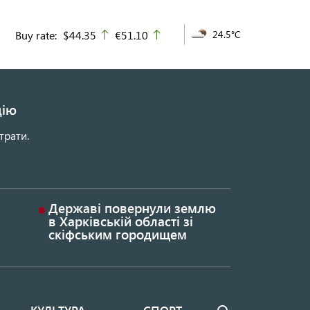
Buy rate:
$44.35
€51.10
24.5°C
up
up
цію
трати.
Державі повернули землю
в Харківській області зі
скіфським городищем