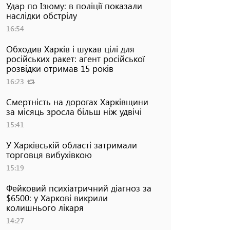
Удар по Ізюму: в поліції показали
наслідки обстрілу
16:54
Обходив Харків і шукав цілі для
російських ракет: агент російської
розвідки отримав 15 років
16:23
Смертність на дорогах Харківщини
за місяць зросла більш ніж удвічі
15:41
У Харківській області затримали
торговця вибухівкою
15:19
Фейковий психіатричний діагноз за
$6500: у Харкові викрили
колишнього лікаря
14:27