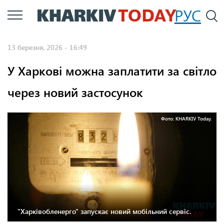
Перейти
РУС
П
до
основного
13 березня, 2026 - 16:49
вмісту
У Харкові можна заплатити за світло
через новий застосунок
Фото: KHARKIV Today.
"Харківобленерго" запускає новий мобільний сервіс.