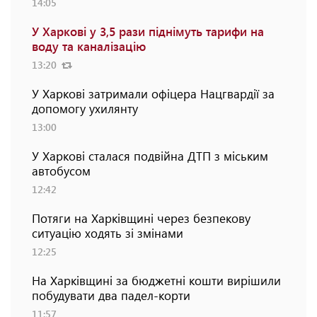
14:05
У Харкові у 3,5 рази піднімуть тарифи на
воду та каналізацію
13:20
У Харкові затримали офіцера Нацгвардії за
допомогу ухилянту
13:00
У Харкові сталася подвійна ДТП з міським
автобусом
12:42
Потяги на Харківщині через безпекову
ситуацію ходять зі змінами
12:25
На Харківщині за бюджетні кошти вирішили
побудувати два падел-корти
11:57