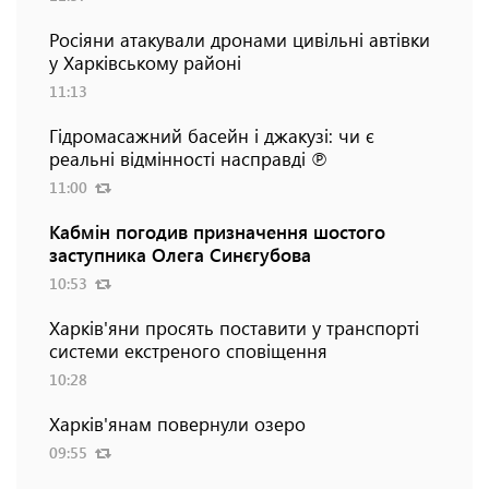
Росіяни атакували дронами цивільні автівки
у Харківському районі
11:13
Гідромасажний басейн і джакузі: чи є
реальні відмінності насправді ℗
11:00
Кабмін погодив призначення шостого
заступника Олега Синєгубова
10:53
Харків'яни просять поставити у транспорті
системи екстреного сповіщення
10:28
Харків'янам повернули озеро
09:55