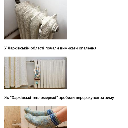
У Харківській області почали вимикати опалення
Як "Харківські тепломережі" зробили перерахунок за зиму