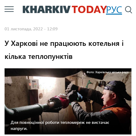
Перейти
РУС
П
до
основного
01 листопада, 2022 - 12:09
вмісту
У Харкові не працюють котельня і
кілька теплопунктів
Фото: Харківська міська рада
Для повноцінної роботи тепломереж не вистачає
напруги.