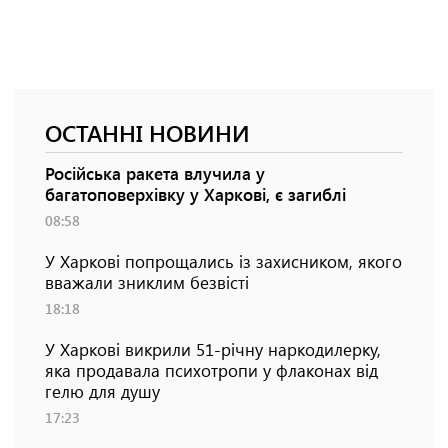
ОСТАННІ НОВИНИ
Російська ракета влучила у
багатоповерхівку у Харкові, є загиблі
08:58
У Харкові попрощались із захисником, якого
вважали зниклим безвісті
18:18
У Харкові викрили 51-річну наркодилерку,
яка продавала психотропи у флаконах від
гелю для душу
17:23