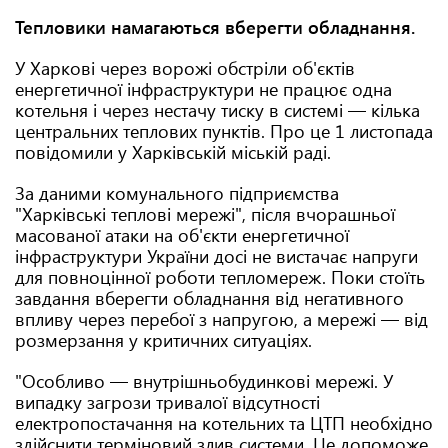
Тепловики намагаються вберегти обладнання.
У Харкові через ворожі обстріли об'єктів
енергетичної інфраструктури не працює одна
котельня і через нестачу тиску в системі — кілька
центральних теплових пунктів. Про це 1 листопада
повідомили у Харківській міській раді.
За даними комунального підприємства
"Харківські теплові мережі", після вчорашньої
масованої атаки на об'єкти енергетичної
інфраструктури України досі не вистачає напруги
для повноцінної роботи тепломереж. Поки стоїть
завдання вберегти обладнання від негативного
впливу через перебої з напругою, а мережі — від
розмерзання у критичних ситуаціях.
"Особливо — внутрішньобудинкові мережі. У
випадку загрози тривалої відсутності
електропостачання на котельних та ЦТП необхідно
здійснити терміновий злив системи. Це допоможе