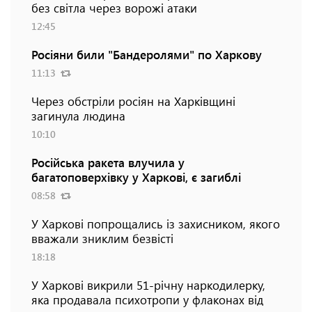
без світла через ворожі атаки
12:45
Росіяни били "Бандеролями" по Харкову
11:13
Через обстріли росіян на Харківщині
загинула людина
10:10
Російська ракета влучила у
багатоповерхівку у Харкові, є загиблі
08:58
У Харкові попрощались із захисником, якого
вважали зниклим безвісті
18:18
У Харкові викрили 51-річну наркодилерку,
яка продавала психотропи у флаконах від