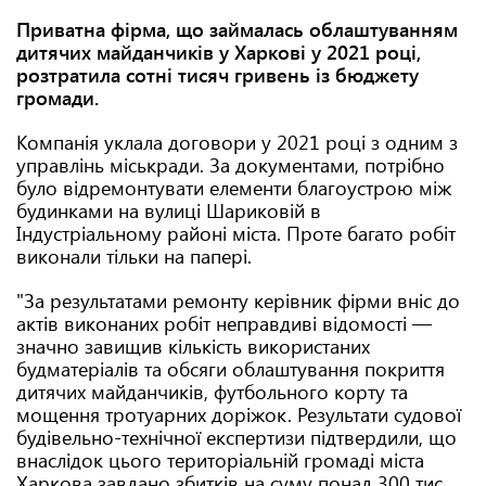
Приватна фірма, що займалась облаштуванням
дитячих майданчиків у Харкові у 2021 році,
розтратила сотні тисяч гривень із бюджету
громади.
Компанія уклала договори у 2021 році з одним з
управлінь міськради. За документами, потрібно
було відремонтувати елементи благоустрою між
будинками на вулиці Шариковій в
Індустріальному районі міста. Проте багато робіт
виконали тільки на папері.
"За результатами ремонту керівник фірми вніс до
актів виконаних робіт неправдиві відомості —
значно завищив кількість використаних
будматеріалів та обсяги облаштування покриття
дитячих майданчиків, футбольного корту та
мощення тротуарних доріжок. Результати судової
будівельно-технічної експертизи підтвердили, що
внаслідок цього територіальній громаді міста
Харкова завдано збитків на суму понад 300 тис.