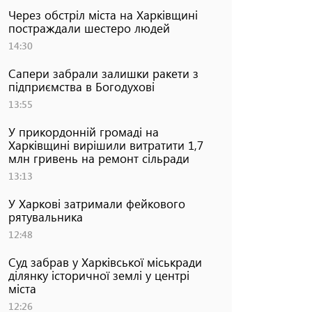
Через обстріл міста на Харківщині
постраждали шестеро людей
14:30
Сапери забрали залишки ракети з
підприємства в Богодухові
13:55
У прикордонній громаді на
Харківщині вирішили витратити 1,7
млн гривень на ремонт сільради
13:13
У Харкові затримали фейкового
рятувальника
12:48
Суд забрав у Харківської міськради
ділянку історичної землі у центрі
міста
12:26