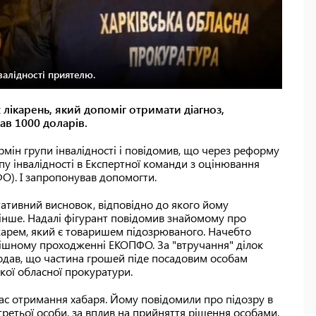
валідності приятелю.
х лікарень, який допоміг отримати діагноз,
гав 1000 доларів.
рмін групи інвалідності і повідомив, що через реформу
у інвалідності в Експертної команди з оцінювання
). І запропонував допомогти.
тативний висновок, відповідно до якого йому
 інше. Надалі фігурант повідомив знайомому про
ікарем, який є товаришем підозрюваного. Начебто
пішному проходженні ЕКОПФО. За "втручання" ділок
Додав, що частина грошей піде посадовим особам
кої обласної прокуратури.
час отримання хабаря. Йому повідомили про підозру в
третьої особи, за вплив на прийняття рішення особами,