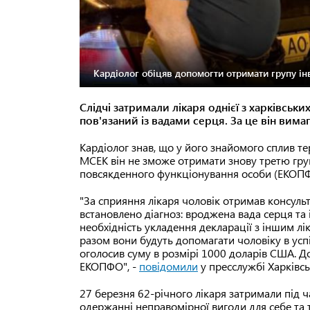
Кардіолог обіцяв допомогти отримати групу ін
Слідчі затримали лікаря однієї з харківськи
пов'язаний із вадами серця. За це він вима
Кардіолог знав, що у його знайомого сплив те
МСЕК він не зможе отримати знову третю груп
повсякденного функціонування особи (ЕКОПФО
"За сприяння лікаря чоловік отримав консуль
встановлено діагноз: вроджена вада серця та
необхідність укладення декларації з іншим л
разом вони будуть допомагати чоловіку в ус
оголосив суму в розмірі 1000 доларів США. 
ЕКОПФО", -
повідомили
у пресслужбі Харківсь
27 березня 62-річного лікаря затримали під 
одержанні неправомірної вигоди для себе та 