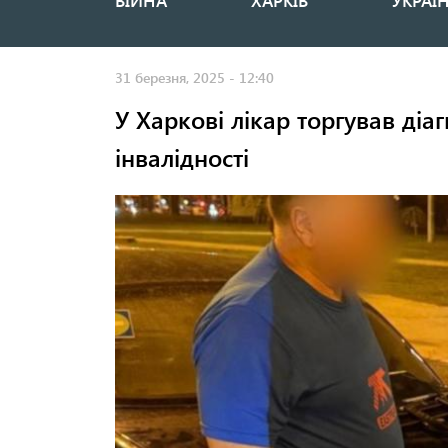
ВІЙНА
ХАРКІВ
УКРАЇ
Основная
навигация
31 березня, 2025 - 12:40
У Харкові лікар торгував ді
інвалідності