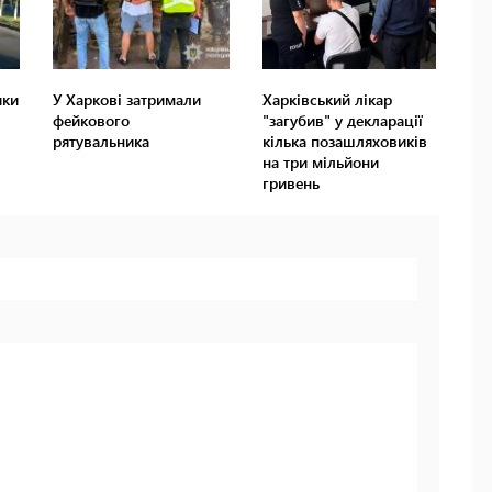
ики
У Харкові затримали
Харківський лікар
фейкового
"загубив" у декларації
рятувальника
кілька позашляховиків
на три мільйони
гривень