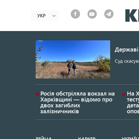
УКР
Державі 
Суд скасув
Росія обстріляла вокзал на
На 
Харківщині — відомо про
тест
двох загиблих
дета
залізничників
опо