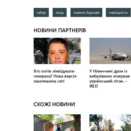
хабар
лікар
новини Харкова
інвалідність
СХОЖІ НОВИНИ