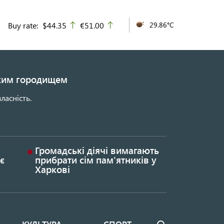
Buy rate:
$44.35
€51.00
29.86°C
up
up
ьким городищем
ласність.
Громадські діячі вимагають
є
прибрати сім пам'ятників у
Харкові