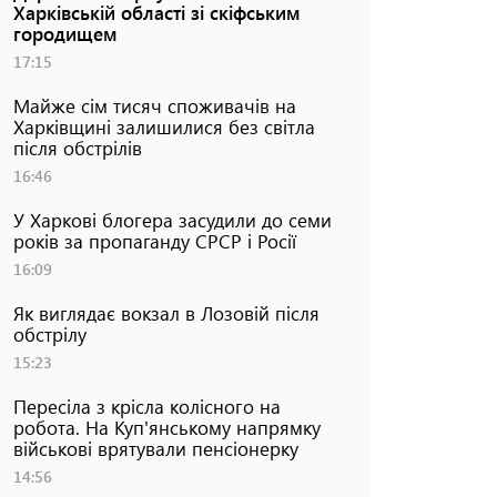
Харківській області зі скіфським
городищем
17:15
Майже сім тисяч споживачів на
Харківщині залишилися без світла
після обстрілів
16:46
У Харкові блогера засудили до семи
років за пропаганду СРСР і Росії
16:09
Як виглядає вокзал в Лозовій після
обстрілу
15:23
Пересіла з крісла колісного на
робота. На Куп'янському напрямку
військові врятували пенсіонерку
14:56