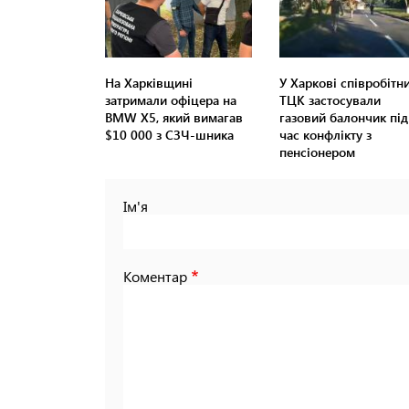
На Харківщині
У Харкові співробітн
затримали офіцера на
ТЦК застосували
BMW Х5, який вимагав
газовий балончик під
$10 000 з СЗЧ-шника
час конфлікту з
пенсіонером
Ім'я
Коментар