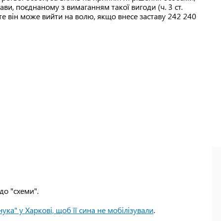
, поєднаному з вимаганням такої вигоди (ч. 3 ст.
оте він може вийти на волю, якщо внесе заставу 242 240
до "схеми".
нука" у Харкові, щоб її сина не мобілізували
.