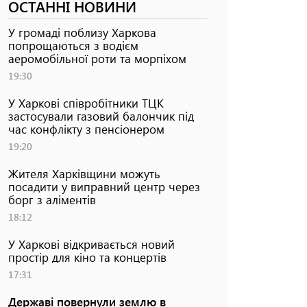
ОСТАННІ НОВИНИ
У громаді поблизу Харкова
попрощаються з водієм
аеромобільної роти та морпіхом
19:30
У Харкові співробітники ТЦК
застосували газовий балончик під
час конфлікту з пенсіонером
19:20
Жителя Харківщини можуть
посадити у виправний центр через
борг з аліментів
18:12
У Харкові відкривається новий
простір для кіно та концертів
17:31
Державі повернули землю в