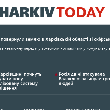
Перейти
до
основного
вмісту
повернули землю в Харківській області зі скіфс
ав незаконну передачу археологічної пам'ятки у комунальну в
Харківщині почнуть
Росія двічі атакувала
увати нову
Балаклію: загинули тро
лізовану систему
людей
віщення