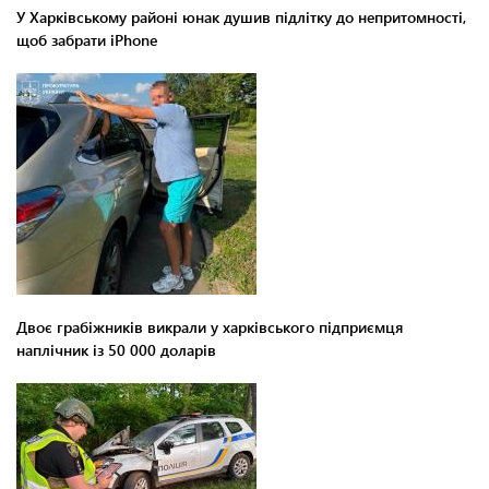
У Харківському районі юнак душив підлітку до непритомності,
щоб забрати iPhone
Двоє грабіжників викрали у харківського підприємця
наплічник із 50 000 доларів