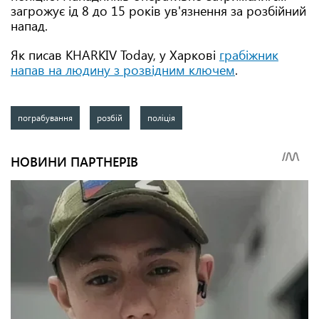
загрожує ід 8 до 15 років ув'язнення за розбійний
напад.
Як писав KHARKIV Today, у Харкові
грабіжник
напав на людину з розвідним ключем
.
пограбування
розбій
поліція