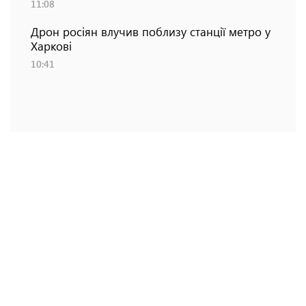
11:08
Дрон росіян влучив поблизу станції метро у
Харкові
10:41