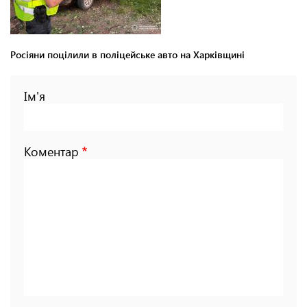
Росіяни поцілили в поліцейське авто на Харківщині
Ім'я
Коментар