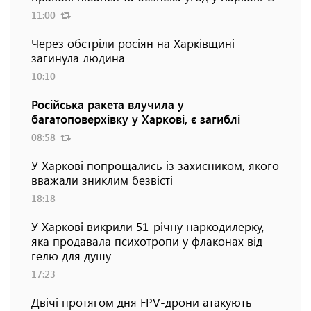
11:00
Через обстріли росіян на Харківщині
загинула людина
10:10
Російська ракета влучила у
багатоповерхівку у Харкові, є загиблі
08:58
У Харкові попрощались із захисником, якого
вважали зниклим безвісті
18:18
У Харкові викрили 51-річну наркодилерку,
яка продавала психотропи у флаконах від
гелю для душу
17:23
Двічі протягом дня FPV-дрони атакують