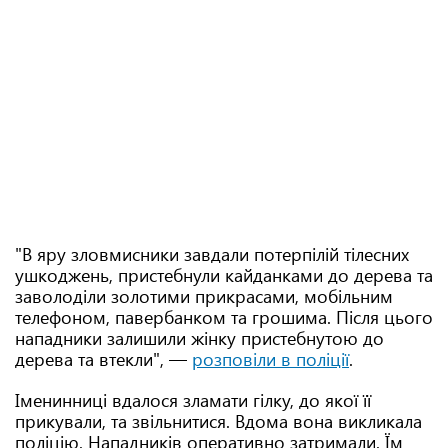
"В яру зловмисники завдали потерпілій тілесних
ушкоджень, пристебнули кайданками до дерева та
заволоділи золотими прикрасами, мобільним
телефоном, павербанком та грошима. Після цього
нападники залишили жінку пристебнутою до
дерева та втекли", —
розповіли в поліції
.
Іменинниці вдалося зламати гілку, до якої її
прикували, та звільнитися. Вдома вона викликала
поліцію. Нападників оперативно затримали. Їм