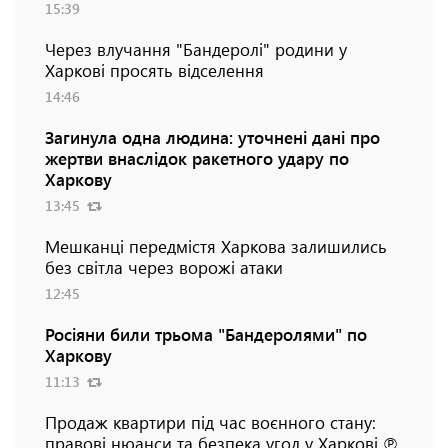
15:39
Через влучання "Бандеролі" родини у
Харкові просять відселення
14:46
Загинула одна людина: уточнені дані про
жертви внаслідок ракетного удару по
Харкову
13:45
Мешканці передмістя Харкова залишились
без світла через ворожі атаки
12:45
Росіяни били трьома "Бандеролями" по
Харкову
11:13
Продаж квартири під час воєнного стану:
правові нюанси та безпека угод у Харкові ℗