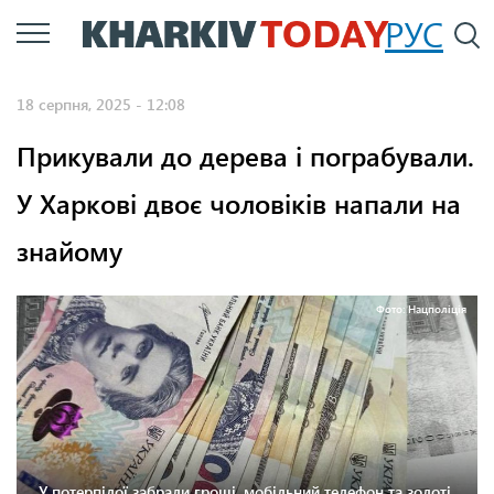
Перейти
РУС
П
до
основного
18 серпня, 2025 - 12:08
вмісту
Прикували до дерева і пограбували.
У Харкові двоє чоловіків напали на
знайому
Фото: Нацполіція
У потерпілої забрали гроші, мобільний телефон та золоті