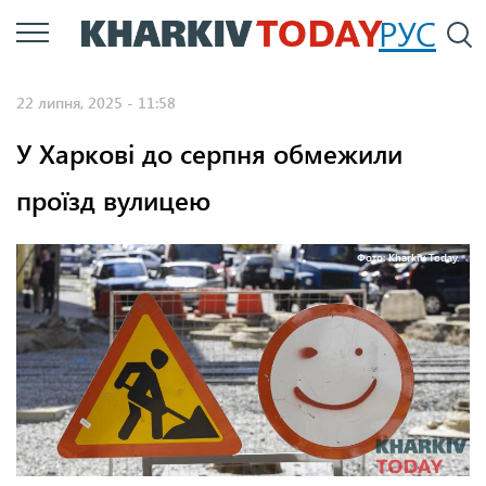
Перейти
РУС
П
до
основного
22 липня, 2025 - 11:58
вмісту
У Харкові до серпня обмежили
проїзд вулицею
Фото: Kharkiv Today.