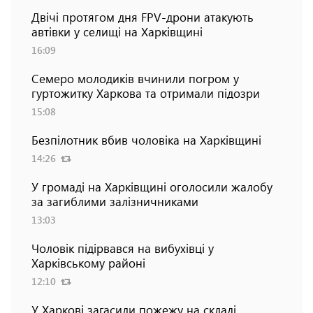
Двічі протягом дня FPV-дрони атакують
автівки у селищі на Харківщині
16:09
Семеро молодиків вчинили погром у
гуртожитку Харкова та отримали підозри
15:08
Безпілотник вбив чоловіка на Харківщині
14:26
У громаді на Харківщині оголосили жалобу
за загиблими залізничниками
13:03
Чоловік підірвався на вибухівці у
Харківському районі
12:10
У Харкові загасили пожежу на складі