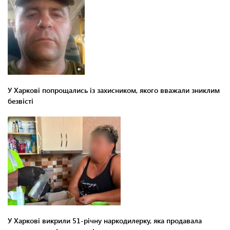
У Харкові попрощались із захисником, якого вважали зниклим
безвісті
У Харкові викрили 51-річну наркодилерку, яка продавала