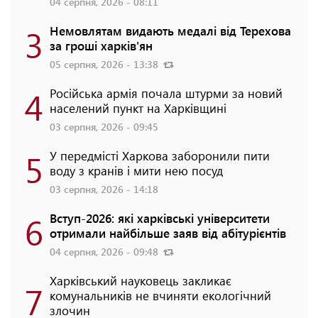
04 серпня, 2026 - 08:11
3
Немовлятам видають медалі від Терехова
за гроші харків'ян
05 серпня, 2026 - 13:38
4
Російська армія почала штурми за новий
населений пункт на Харківщині
03 серпня, 2026 - 09:45
5
У передмісті Харкова заборонили пити
воду з кранів і мити нею посуд
03 серпня, 2026 - 14:18
6
Вступ-2026: які харківські університети
отримали найбільше заяв від абітурієнтів
04 серпня, 2026 - 09:48
Харківський науковець закликає
7
комунальників не вчиняти екологічний
злочин