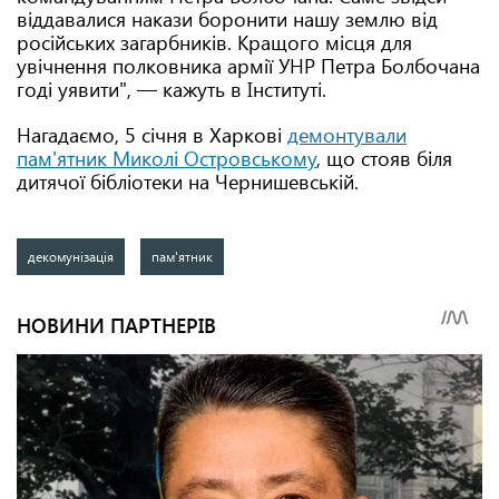
віддавалися накази боронити нашу землю від
російських загарбників. Кращого місця для
увічнення полковника армії УНР Петра Болбочана
годі уявити", — кажуть в Інституті.
Нагадаємо, 5 січня в Харкові
демонтували
пам'ятник Миколі Островському
, що стояв біля
дитячої бібліотеки на Чернишевській.
декомунізація
пам'ятник