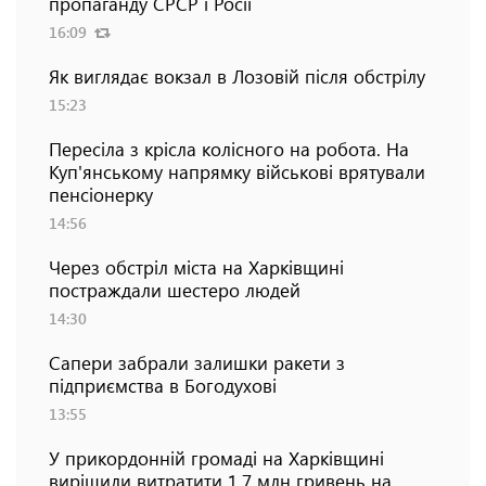
пропаганду СРСР і Росії
16:09
Як виглядає вокзал в Лозовій після обстрілу
15:23
Пересіла з крісла колісного на робота. На
Куп'янському напрямку військові врятували
пенсіонерку
14:56
Через обстріл міста на Харківщині
постраждали шестеро людей
14:30
Сапери забрали залишки ракети з
підприємства в Богодухові
13:55
У прикордонній громаді на Харківщині
вирішили витратити 1,7 млн гривень на