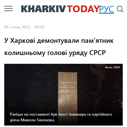
Перейти
РУС
П
до
основного
06 січня, 2023 - 09:10
вмісту
У Харкові демонтували пам'ятник
колишньому голові уряду СРСР
Фото: УІНП
Раніше на постаменті був бюст інженера та партійного
діяча Миколи Тихонова.