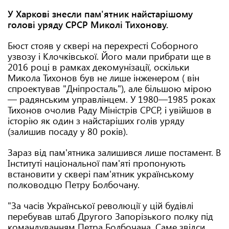
У Харкові знесли пам'ятник найстарішому
голові уряду СРСР Миколі Тихонову.
Бюст стояв у сквері на перехресті Соборного
узвозу і Клочківської. Його мали прибрати ще в
2016 році в рамках декомунізації, оскільки
Микола Тихонов був не лише інженером ( він
спроектував "Дніпросталь"), але більшою мірою
— радянським управлінцем. У 1980—1985 роках
Тихонов очолив Раду Міністрів СРСР, і увійшов в
історію як один з найстаріших голів уряду
(залишив посаду у 80 років).
Зараз від пам'ятника залишився лише постамент. В
Інституті національної пам'яті пропонують
встановити у сквері пам'ятник українському
полководцю Петру Болбочану.
"За часів Української революції у цій будівлі
перебував штаб Другого Запорізького полку під
командуванням Петра Болбочана. Саме звідси