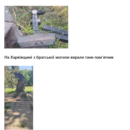
На Харківщині з братської могили вкрали танк-пам'ятник