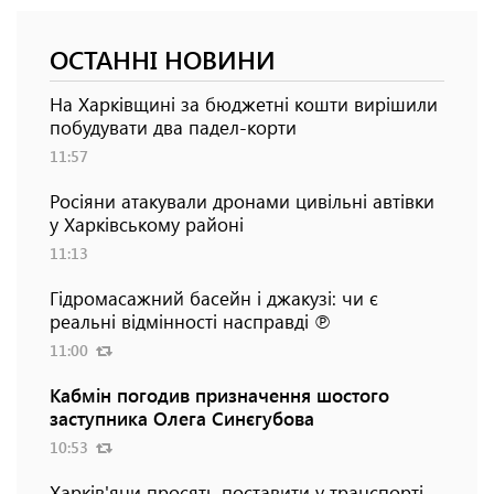
ОСТАННІ НОВИНИ
На Харківщині за бюджетні кошти вирішили
побудувати два падел-корти
11:57
Росіяни атакували дронами цивільні автівки
у Харківському районі
11:13
Гідромасажний басейн і джакузі: чи є
реальні відмінності насправді ℗
11:00
Кабмін погодив призначення шостого
заступника Олега Синєгубова
10:53
Харків'яни просять поставити у транспорті