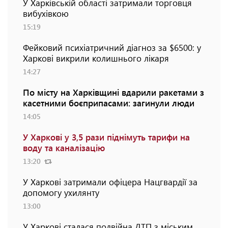
У Харківській області затримали торговця
вибухівкою
15:19
Фейковий психіатричний діагноз за $6500: у
Харкові викрили колишнього лікаря
14:27
По місту на Харківщині вдарили ракетами з
касетними боєприпасами: загинули люди
14:05
У Харкові у 3,5 рази піднімуть тарифи на
воду та каналізацію
13:20
У Харкові затримали офіцера Нацгвардії за
допомогу ухилянту
13:00
У Харкові сталася подвійна ДТП з міським