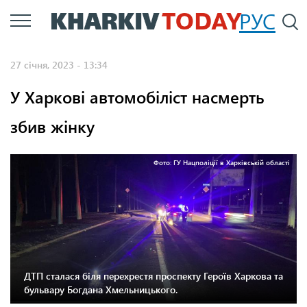
Перейти
РУС
П
до
основного
27 січня, 2023 - 13:34
вмісту
У Харкові автомобіліст насмерть
збив жінку
Фото: ГУ Нацполіції в Харківській області
ДТП сталася біля перехрестя проспекту Героїв Харкова та
бульвару Богдана Хмельницького.