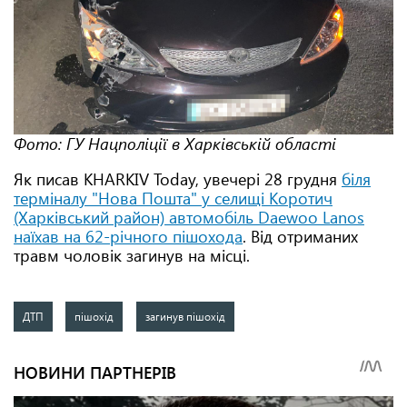
Фото: ГУ Нацполіції в Харківській області
Як писав KHARKIV Today, увечері 28 грудня
біля
терміналу "Нова Пошта" у селищі Коротич
(Харківський район) автомобіль Daewoo Lanos
наїхав на 62-річного пішохода
. Від отриманих
травм чоловік загинув на місці.
ДТП
пішохід
загинув пішохід