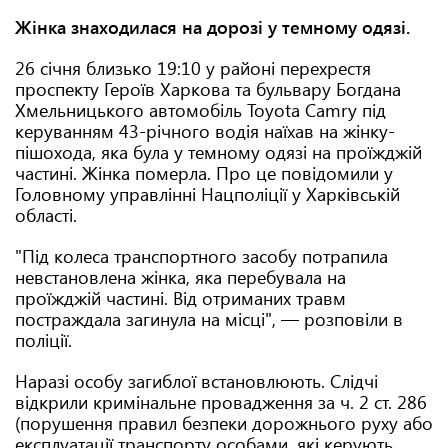
Жінка знаходилася на дорозі у темному одязі.
26 січня близько 19:10 у районі перехрестя
проспекту Героїв Харкова та бульвару Богдана
Хмельницького автомобіль Toyota Camry під
керуванням 43-річного водія наїхав на жінку-
пішохода, яка була у темному одязі на проїжджій
частині. Жінка померла. Про це повідомили у
Головному управлінні Нацполіції у Харківській
області.
"Під колеса транспортного засобу потрапила
невстановлена жінка, яка перебувала на
проїжджій частині. Від отриманих травм
постраждала загинула на місці", — розповіли в
поліції.
Наразі особу загиблої встановлюють. Слідчі
відкрили кримінальне провадження за ч. 2 ст. 286
(порушення правил безпеки дорожнього руху або
експлуатації транспорту особами, які керують