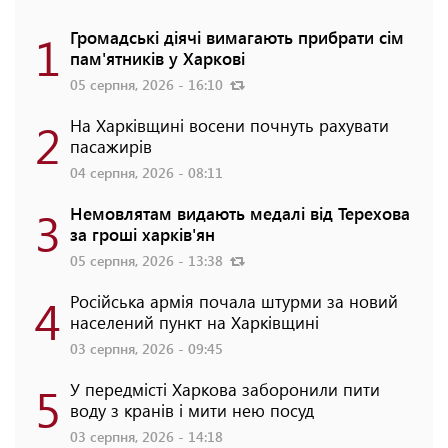
1
Громадські діячі вимагають прибрати сім
пам'ятників у Харкові
05 серпня, 2026 - 16:10
2
На Харківщині восени почнуть рахувати
пасажирів
04 серпня, 2026 - 08:11
3
Немовлятам видають медалі від Терехова
за гроші харків'ян
05 серпня, 2026 - 13:38
4
Російська армія почала штурми за новий
населений пункт на Харківщині
03 серпня, 2026 - 09:45
5
У передмісті Харкова заборонили пити
воду з кранів і мити нею посуд
03 серпня, 2026 - 14:18