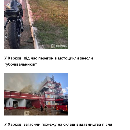
У Харкові під час перегонів мотоцикли знесли
"уболівальників"
У Харкові загасили пожежу на складі видавництва після