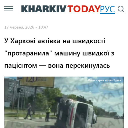
Перейти
РУС
П
до
основного
17 червня, 2026 - 10:47
вмісту
У Харкові автівка на швидкості
"протаранила" машину швидкої з
пацієнтом — вона перекинулась
Фото: скрин відео Труха