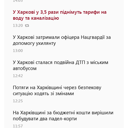
14:05
У Харкові у 3,5 рази піднімуть тарифи на
воду та каналізацію
13:20
У Харкові затримали офіцера Нацгвардії за
допомогу ухилянту
13:00
У Харкові сталася подвійна ДТП з міським
автобусом
12:42
Потяги на Харківщині через безпекову
ситуацію ходять зі змінами
12:25
На Харківщині за бюджетні кошти вирішили
побудувати два падел-корти
11:57