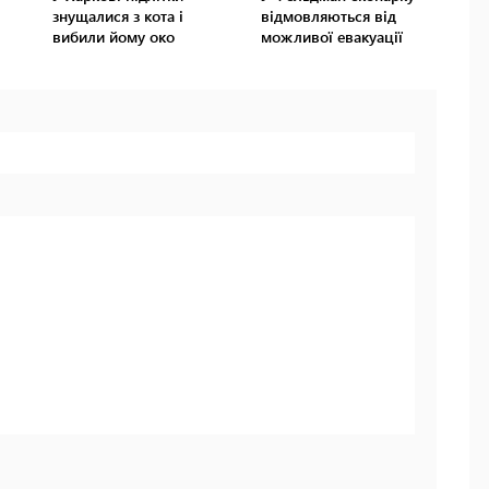
знущалися з кота і
відмовляються від
вибили йому око
можливої евакуації