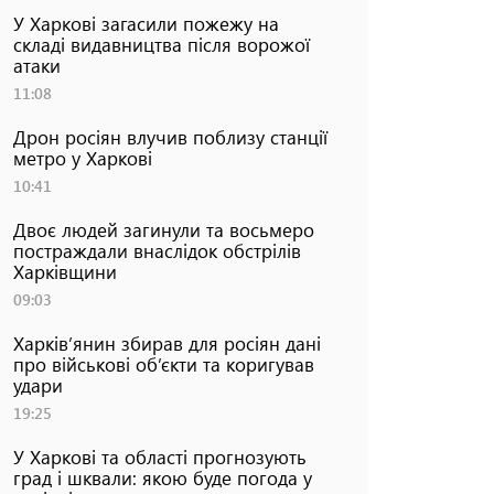
У Харкові загасили пожежу на
складі видавництва після ворожої
атаки
11:08
Дрон росіян влучив поблизу станції
метро у Харкові
10:41
Двоє людей загинули та восьмеро
постраждали внаслідок обстрілів
Харківщини
09:03
Харків’янин збирав для росіян дані
про військові об’єкти та коригував
удари
19:25
У Харкові та області прогнозують
град і шквали: якою буде погода у