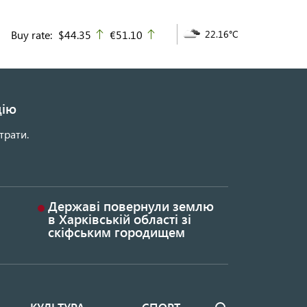
Buy rate:
$44.35
€51.10
22.16°C
up
up
цію
трати.
Державі повернули землю
в Харківській області зі
скіфським городищем