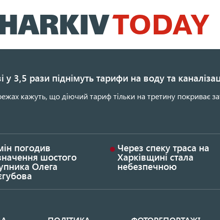
Перейти
до
основного
вмісту
і у 3,5 рази піднімуть тарифи на воду та каналіза
ежах кажуть, що діючий тариф тільки на третину покриває за
мін погодив
Через спеку траса на
значення шостого
Харківщині стала
упника Олега
небезпечною
єгубова