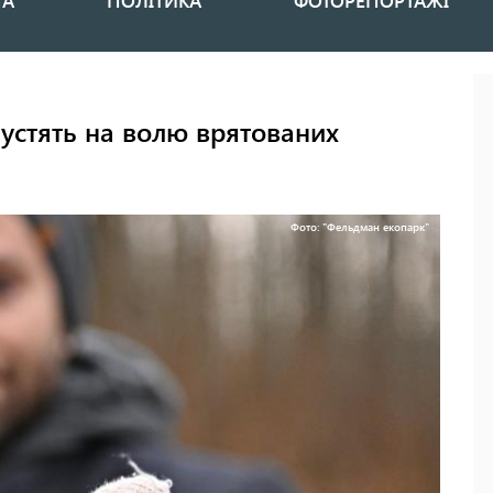
НА
ПОЛІТИКА
ФОТОРЕПОРТАЖІ
устять на волю врятованих
Фото: "Фельдман екопарк"