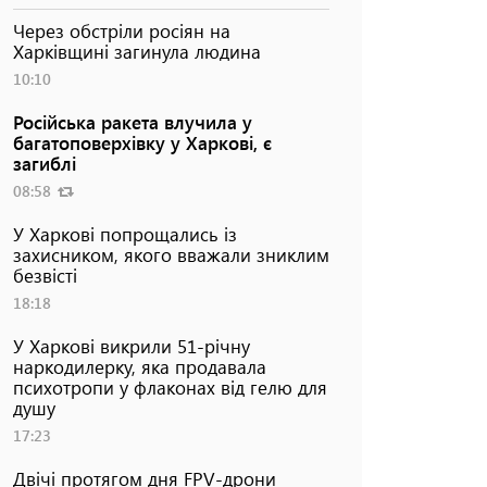
Через обстріли росіян на
Харківщині загинула людина
10:10
Російська ракета влучила у
багатоповерхівку у Харкові, є
загиблі
08:58
У Харкові попрощались із
захисником, якого вважали зниклим
безвісті
18:18
У Харкові викрили 51-річну
наркодилерку, яка продавала
психотропи у флаконах від гелю для
душу
17:23
Двічі протягом дня FPV-дрони