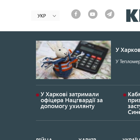
УКР
У Харков
У Тепломер
У Харкові затримали
Каб
офіцера Нацгвардії за
при
допомогу ухилянту
заст
Син