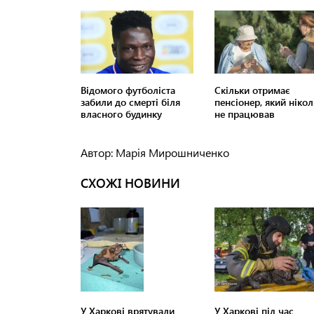
Автор: Марія Мирошниченко
СХОЖІ НОВИНИ
У Харкові врятували
У Харкові під час