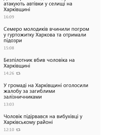
атакують автівки у селищі на
Харківщині
16:09
Семеро молодиків вчинили погром
у гуртожитку Харкова та отримали
підозри
15:08
Безпілотник вбив чоловіка на
Харківщині
14:26
У громаді на Харківщині оголосили
жалобу за загиблими
залізничниками
13:03
Чоловік підірвався на вибухівці у
Харківському районі
12:10