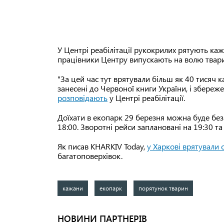
У Центрі реабілітації рукокрилих рятують ка
працівники Центру випускають на волю тварин
"За цей час тут врятували більш як 40 тисяч к
занесені до Червоної книги України, і збереж
розповідають
у Центрі реабілітації.⠀
Доїхати в екопарк 29 березня можна буде без
18:00. Зворотні рейси заплановані на 19:30 та 
Як писав KHARKIV Today,
у Харкові врятували 
багатоповерхівок.
кажани
екопарк
порятунок тварин