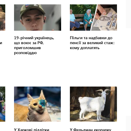
У Харкові підлітки
У Фельдман екопарку