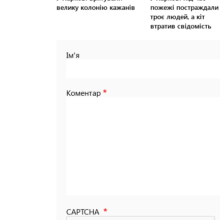
велику колонію кажанів
пожежі постраждали
троє людей, а кіт
втратив свідомість
Ім'я
Коментар
CAPTCHA