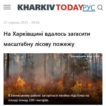
Перейти
РУС
П
до
основного
25 серпня, 2025 - 09:56
вмісту
На Харківщині вдалось загасити
масштабну лісову пожежу
Ілюстративне фото: ХОВА.
В Ізюмському районі загорілася хвойна підстілка на
площі понад 100 гектарів.