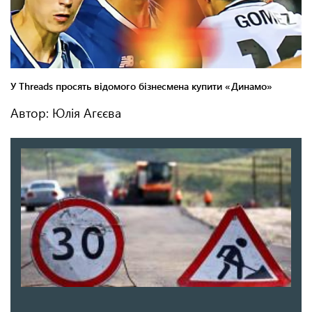
Автор: Юлія Агєєва