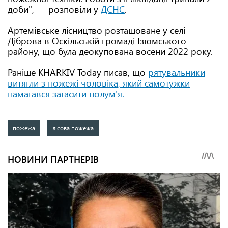
доби", — розповіли у
ДСНС
.
Артемівське лісництво розташоване у селі
Діброва в Оскільській громаді Ізюмського
району, що була деокупована восени 2022 року.
Раніше KHARKIV Today писав, що
рятувальники
витягли з пожежі чоловіка, який самотужки
намагався загасити полум'я.
пожежа
лісова пожежа