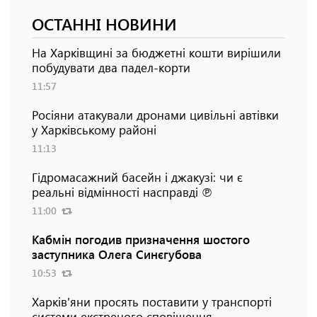
ОСТАННІ НОВИНИ
На Харківщині за бюджетні кошти вирішили
побудувати два падел-корти
11:57
Росіяни атакували дронами цивільні автівки
у Харківському районі
11:13
Гідромасажний басейн і джакузі: чи є
реальні відмінності насправді ℗
11:00
Кабмін погодив призначення шостого
заступника Олега Синєгубова
10:53
Харків'яни просять поставити у транспорті
системи екстреного сповіщення