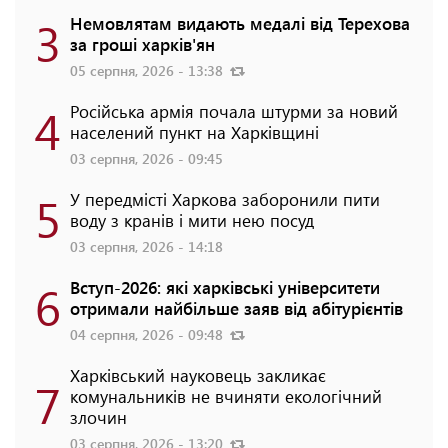
3
Немовлятам видають медалі від Терехова
за гроші харків'ян
05 серпня, 2026 - 13:38
4
Російська армія почала штурми за новий
населений пункт на Харківщині
03 серпня, 2026 - 09:45
5
У передмісті Харкова заборонили пити
воду з кранів і мити нею посуд
03 серпня, 2026 - 14:18
6
Вступ-2026: які харківські університети
отримали найбільше заяв від абітурієнтів
04 серпня, 2026 - 09:48
Харківський науковець закликає
7
комунальників не вчиняти екологічний
злочин
03 серпня, 2026 - 13:20