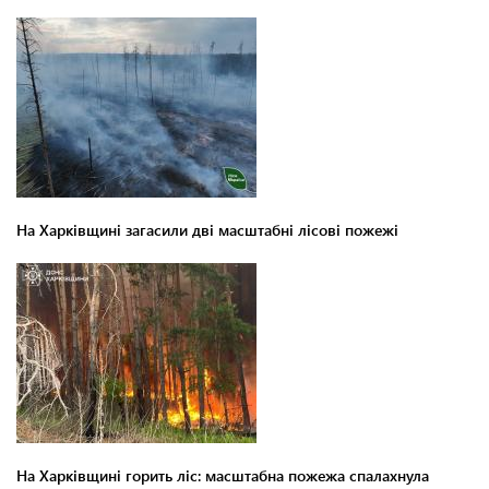
На Харківщині загасили дві масштабні лісові пожежі
На Харківщині горить ліс: масштабна пожежа спалахнула