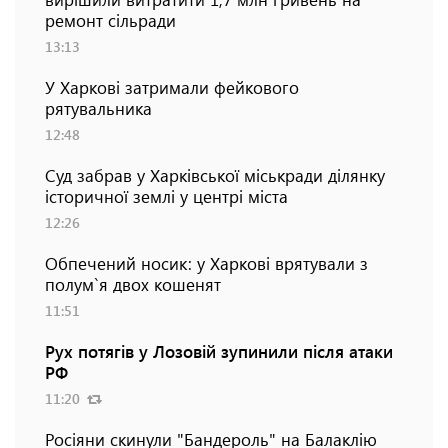
ремонт сільради
13:13
У Харкові затримали фейкового
рятувальника
12:48
Суд забрав у Харківської міськради ділянку
історичної землі у центрі міста
12:26
Обпечений носик: у Харкові врятували з
полум`я двох кошенят
11:51
Рух потягів у Лозовій зупинили після атаки
РФ
11:20
Росіяни скинули "Бандероль" на Балаклію