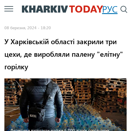
Перейти
РУС
П
до
основного
08 березня, 2024 - 18:20
вмісту
У Харківській області закрили три
цехи, де виробляли палену "елітну"
горілку
Детективи вилучили майже 6 000 літрів горілчаних