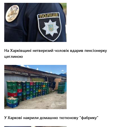
На Харківщині нетверезий чоловік вдарив пенсіонерку
цеглиною
У Харкові накрили домашню тютюнову "фабрику"