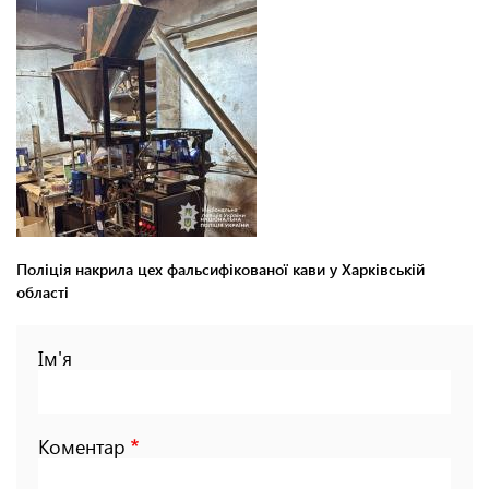
Поліція накрила цех фальсифікованої кави у Харківській
області
Ім'я
Коментар