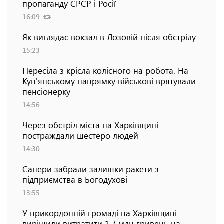
пропаганду СРСР і Росії
16:09
Як виглядає вокзал в Лозовій після обстрілу
15:23
Пересіла з крісла колісного на робота. На
Куп'янському напрямку військові врятували
пенсіонерку
14:56
Через обстріл міста на Харківщині
постраждали шестеро людей
14:30
Сапери забрали залишки ракети з
підприємства в Богодухові
13:55
У прикордонній громаді на Харківщині
вирішили витратити 1,7 млн гривень на