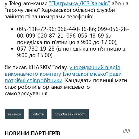
у Telegram-канал
"Підтримка ДСЗ Харків"
або на
"гарячу лінію" Харківської обласної служби
зайнятості за номерами телефонів:
095-138-72-96; 066-440-36-86; 099-056-28-
00; 099-020-87-21; 096-055-48-69 (із
понеділка по п'ятницю з 9:00 до 17:00);
057-732-19-28 (із понеділка по п'ятницю з
9:00 до 15:00).
Як писав KHARKIV Today,
у юридичний відділ
виконавчого комітету Ізюмської міської ради
потрібні співробітники
. Кандидати повинні мати
стаж роботи в органах місцевого
самоврядування.
вакансії
робота
служба зайнятості