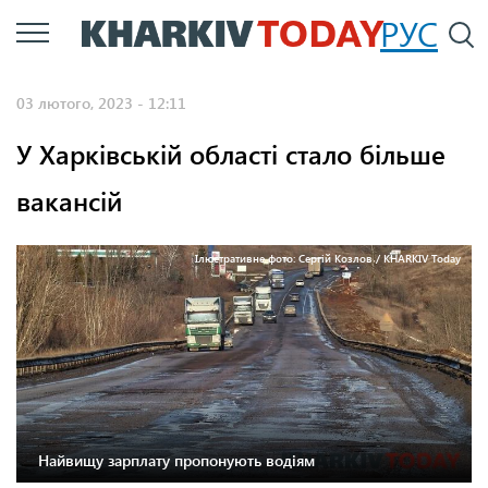
Перейти
РУС
П
до
основного
03 лютого, 2023 - 12:11
вмісту
У Харківській області стало більше
вакансій
Ілюстративне фото: Сергій Козлов / KHARKIV Today
Найвищу зарплату пропонують водіям