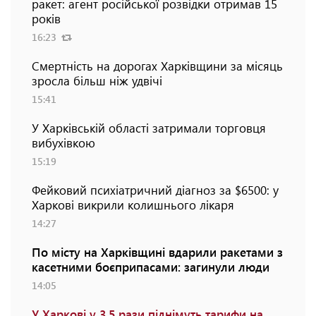
ракет: агент російської розвідки отримав 15
років
16:23
Смертність на дорогах Харківщини за місяць
зросла більш ніж удвічі
15:41
У Харківській області затримали торговця
вибухівкою
15:19
Фейковий психіатричний діагноз за $6500: у
Харкові викрили колишнього лікаря
14:27
По місту на Харківщині вдарили ракетами з
касетними боєприпасами: загинули люди
14:05
У Харкові у 3,5 рази піднімуть тарифи на