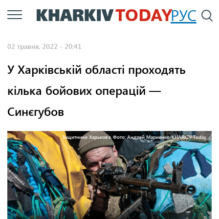
Перейти
РУС
П
до
основного
02 травня, 2022 - 20:41
вмісту
У Харківській області проходять
кілька бойових операцій —
Синєгубов
Защитники Харькова. Фото: Андрей Мариенко/KHARKIV Today.