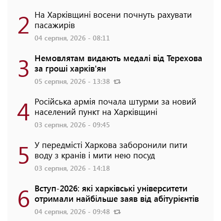
2
На Харківщині восени почнуть рахувати
пасажирів
04 серпня, 2026 - 08:11
3
Немовлятам видають медалі від Терехова
за гроші харків'ян
05 серпня, 2026 - 13:38
4
Російська армія почала штурми за новий
населений пункт на Харківщині
03 серпня, 2026 - 09:45
5
У передмісті Харкова заборонили пити
воду з кранів і мити нею посуд
03 серпня, 2026 - 14:18
6
Вступ-2026: які харківські університети
отримали найбільше заяв від абітурієнтів
04 серпня, 2026 - 09:48