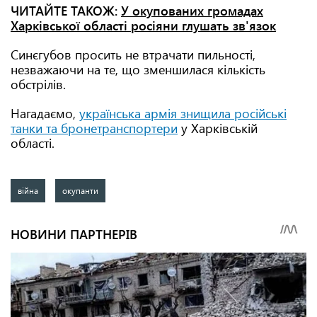
ЧИТАЙТЕ ТАКОЖ:
У окупованих громадах
Харківської області росіяни глушать зв'язок
Синєгубов просить не втрачати пильності,
незважаючи на те, що зменшилася кількість
обстрілів.
Нагадаємо,
українська армія знищила російські
танки та бронетранспортери
у Харківській
області.
війна
окупанти