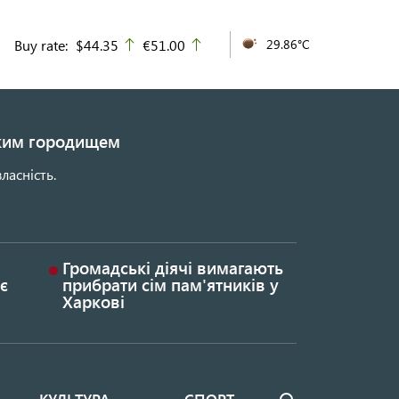
Buy rate:
$44.35
€51.00
29.86°C
up
up
ьким городищем
ласність.
Громадські діячі вимагають
є
прибрати сім пам'ятників у
Харкові