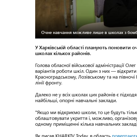
Очне навчання можливе лише в школах з бом
У Харківській області планують поновити о
школах кількох районів.
Голова обласної військової адміністрації Оле
варіантів роботи шкіл. Один з них — відкрити
Красноградському, Лозівському та на півночі Б
лінії фронту.
Далеко не у всіх школах цих районів є підхо
найбільші, опорні навчальні заклади.
"Якщо ми відкриємо школи, то це будуть тіль
облаштовувати укриття і, можливо, організов
одному приміщенні кілька навчальних закладі
Як писав KHARKIV Today, в область
повертають