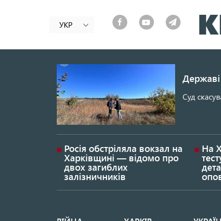
УКР
Державі 
Суд скасув
Росія обстріляла вокзал на
На 
Харківщині — відомо про
тест
двох загиблих
дета
залізничників
опо