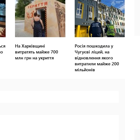
ься
На Харківщині
Росія пошкодила у
но
витратять майже 700
Чугуєві ліцей, на
млн грн на укриття
відновлення якого
витратили майже 200
мільйонів