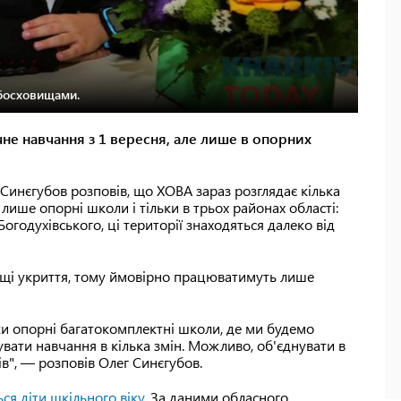
босховищами.
чне навчання з 1 вересня, але лише в опорних
г Синєгубов розповів, що ХОВА зараз розглядає кілька
 лише опорні школи і тільки в трьох районах області:
огодухівського, ці території знаходяться далеко від
дящі укриття, тому ймовірно працюватимуть лише
ки опорні багатокомплектні школи, де ми будемо
увати навчання в кілька змін. Можливо, об'єднувати в
в", — розповів Олег Синєгубов.
ся діти шкільного віку
. За даними обласного