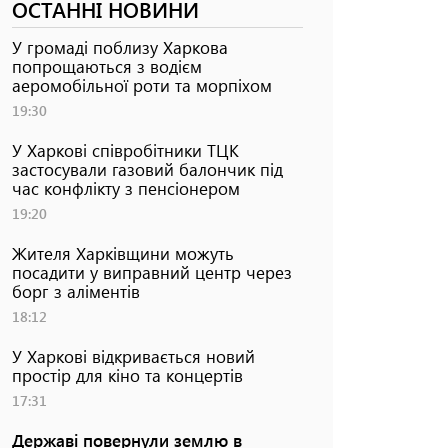
ОСТАННІ НОВИНИ
У громаді поблизу Харкова
попрощаються з водієм
аеромобільної роти та морпіхом
19:30
У Харкові співробітники ТЦК
застосували газовий балончик під
час конфлікту з пенсіонером
19:20
Жителя Харківщини можуть
посадити у виправний центр через
борг з аліментів
18:12
У Харкові відкривається новий
простір для кіно та концертів
17:31
Державі повернули землю в