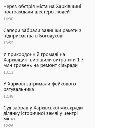
Через обстріл міста на Харківщині
постраждали шестеро людей
14:30
Сапери забрали залишки ракети з
підприємства в Богодухові
13:55
У прикордонній громаді на
Харківщині вирішили витратити 1,7
млн гривень на ремонт сільради
13:13
У Харкові затримали фейкового
рятувальника
12:48
Суд забрав у Харківської міськради
ділянку історичної землі у центрі
міста
12:26