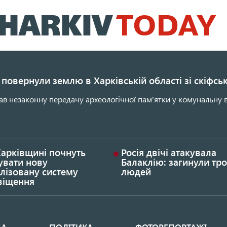
Перейти
до
основного
вмісту
повернули землю в Харківській області зі скіфс
ав незаконну передачу археологічної пам'ятки у комунальну в
Харківщині почнуть
Росія двічі атакувала
увати нову
Балаклію: загинули тро
лізовану систему
людей
віщення