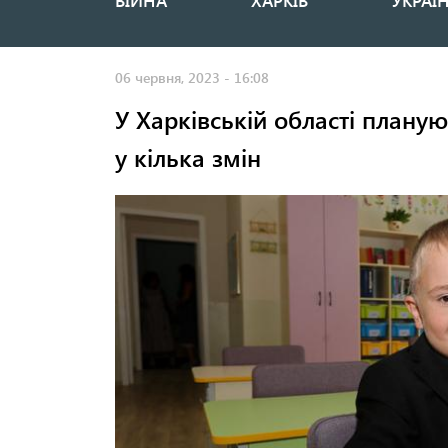
ВІЙНА
ХАРКІВ
УКРАЇ
Основная
навигация
06 червня, 2023 - 16:08
У Харківській області планую
у кілька змін