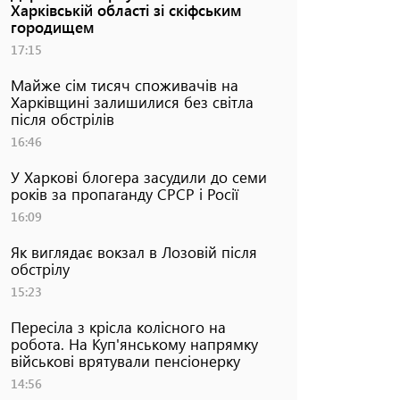
Харківській області зі скіфським
городищем
17:15
Майже сім тисяч споживачів на
Харківщині залишилися без світла
після обстрілів
16:46
У Харкові блогера засудили до семи
років за пропаганду СРСР і Росії
16:09
Як виглядає вокзал в Лозовій після
обстрілу
15:23
Пересіла з крісла колісного на
робота. На Куп'янському напрямку
військові врятували пенсіонерку
14:56