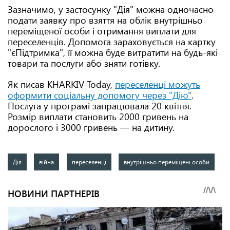
Зазначимо, у застосунку "Дія" можна одночасно
подати заявку про взяття на облік внутрішньо
переміщеної особи і отримання виплати для
переселенців. Допомога зараховується на картку
"єПідтримка", її можна буде витратити на будь-які
товари та послуги або зняти готівку.
Як писав KHARKIV Today,
переселенці можуть
оформити соціальну допомогу через "Дію"
.
Послуга у програмі запрацювала 20 квітня.
Розмір виплати становить 2000 гривень на
дорослого і 3000 гривень — на дитину.
Дія
війна
переселенці
внутрішньо переміщені особи