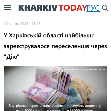
Перейти
РУС
П
до
основного
26 квітня, 2022 - 15:07
вмісту
У Харківській області найбільше
зареєструвалося переселенців через
"Дію"
Фото: Сергій Козлов / KHARKIV Today
Внутрішньо переміщеним особам виплачують допомогу
у розмірі 2000 гривень на дорослого і 3000 гривень —