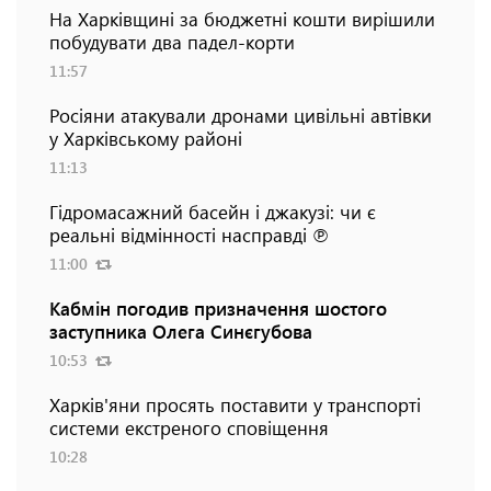
На Харківщині за бюджетні кошти вирішили
побудувати два падел-корти
11:57
Росіяни атакували дронами цивільні автівки
у Харківському районі
11:13
Гідромасажний басейн і джакузі: чи є
реальні відмінності насправді ℗
11:00
Кабмін погодив призначення шостого
заступника Олега Синєгубова
10:53
Харків'яни просять поставити у транспорті
системи екстреного сповіщення
10:28