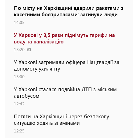
По місту на Харківщині вдарили ракетами з
касетними боєприпасами: загинули люди
14:05
У Харкові у 3,5 рази піднімуть тарифи на
воду та каналізацію
13:20
У Харкові затримали офіцера Нацгвардії за
допомогу ухилянту
13:00
У Харкові сталася подвійна ДТП з міським
автобусом
12:42
Потяги на Харківщині через безпекову
ситуацію ходять зі змінами
12:25