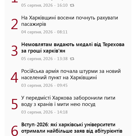
05 серпня, 2026 - 16:10
2
На Харківщині восени почнуть рахувати
пасажирів
04 серпня, 2026 - 08:11
3
Немовлятам видають медалі від Терехова
за гроші харків'ян
05 серпня, 2026 - 13:38
4
Російська армія почала штурми за новий
населений пункт на Харківщині
03 серпня, 2026 - 09:45
5
У передмісті Харкова заборонили пити
воду з кранів і мити нею посуд
03 серпня, 2026 - 14:18
6
Вступ-2026: які харківські університети
отримали найбільше заяв від абітурієнтів