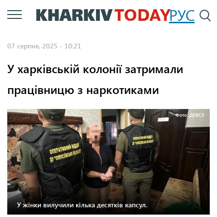
Перейти
РУС
П
до
основного
07 серпня, 2025 - 10:21
вмісту
У харківській колонії затримали
працівницю з наркотиками
Фото: ДКВСУ.
У жінки вилучили кілька десятків капсул.