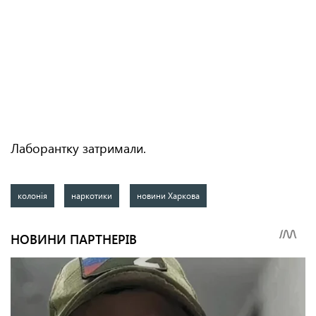
Лаборантку затримали.
колонія
наркотики
новини Харкова