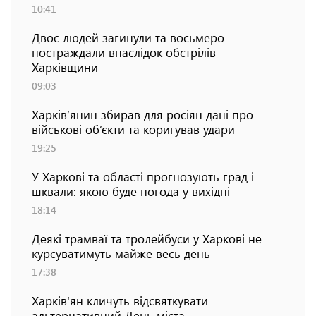
10:41
Двоє людей загинули та восьмеро
постраждали внаслідок обстрілів
Харківщини
09:03
Харків’янин збирав для росіян дані про
військові об’єкти та коригував удари
19:25
У Харкові та області прогнозують град і
шквали: якою буде погода у вихідні
18:14
Деякі трамваї та тролейбуси у Харкові не
курсуватимуть майже весь день
17:38
Харків'ян кличуть відсвяткувати
альтернативний День міста