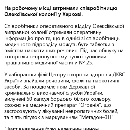
На робочому місці затримали співробітницю
Олексіївської колонії у Харкові.
Співробітники оперативного відділу Олексіївської
виправної колонії отримали оперативну
інформацію про те, що в однієї зі співробітниць
медичного підрозділу можуть бути таблетки з
вмістом наркотичних речовин. Під час обшуку на
контрольно-пропускному пункті зупинили
працівницю медичної частини № 25.
У лаборантки філії Центру охорони здоров’я ДКВС
України знайшли речовини, схожі на наркотичні
засоби. За повідомленням Державної
кримінально-виконавчої служби України,
вилучені 60 капсул бордово-білого кольору,
схожих на медичний препарат "Огранія", що
застосовують у лікуванні невропатичних болей,
та п’ять пігулок з маркуванням "Метадон–3Н".
"Факт виявлення було належним чином