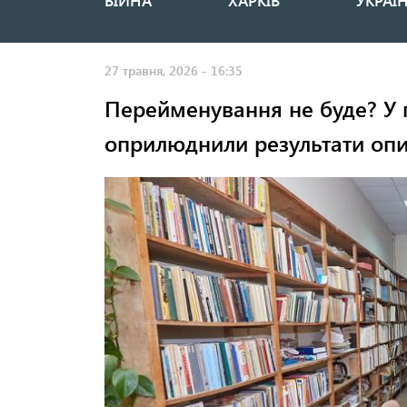
ВІЙНА
ХАРКІВ
УКРАЇ
Основная
навигация
27 травня, 2026 - 16:35
Перейменування не буде? У г
оприлюднили результати оп