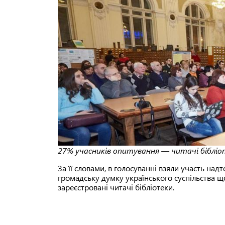
27% учасників опитування — читачі бібліо
За її словами, в голосуванні взяли участь на
громадську думку українського суспільства щ
зареєстровані читачі бібліотеки.