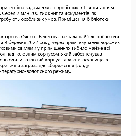
оритетніша задача для співробітників. Під питанням —
Серед 7 млн 200 тис книг та документів, які
 потребують особливих умов. Приміщення бібліотеки
авторства Олексія Бекетова, зазнала найбільшої шкоди
а 9 березня 2022 року, через прямі влучання ворожих
ибуховими хвилями у приміщеннях вибило майже всі
пол над головним корпусом, який забезпечував
 пошкодили головний корпус і два книгосховища, а
 критична загроза для збереження фонду
мпературно-вологісного режиму.