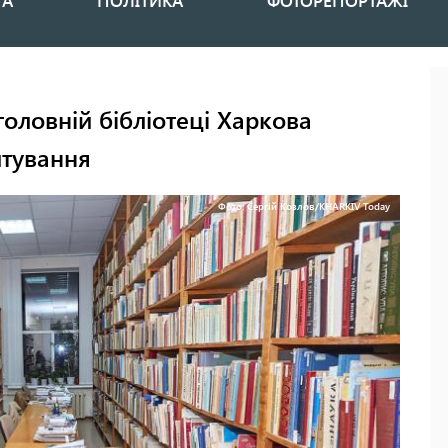
НА
ПОЛІТИКА
ФОТОРЕПОРТАЖІ
оловній бібліотеці Харкова
итування
Фото: Сергій Козлов/KHARKIV Today