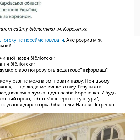
ншот сайту бібліотеки ім. Короленка
ібліотеку не перейменовувати
. Але розрив між
льний.
чинної назви бібліотеки;
ння бібліотеки;
з думкою або потребують додаткової інформації.
 якому разі не можна змінювати назву. При цьому
ання, — це люди молодшого віку. Результати
а неоднозначна думка щодо особи Короленка. У будь-
ений орган, тобто Міністерство культури", —
лосування директорка бібліотеки Наталя Петренко.