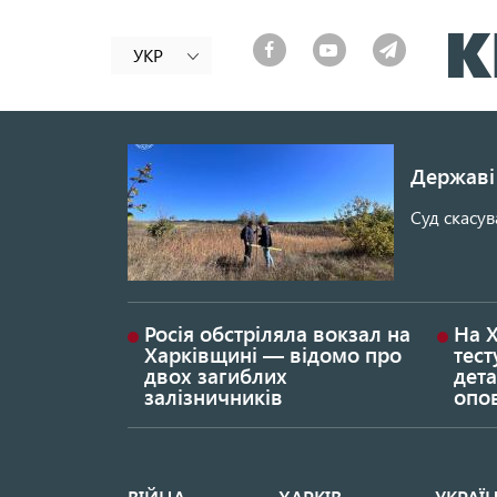
УКР
Державі 
Суд скасув
Росія обстріляла вокзал на
На 
Харківщині — відомо про
тест
двох загиблих
дета
залізничників
опо