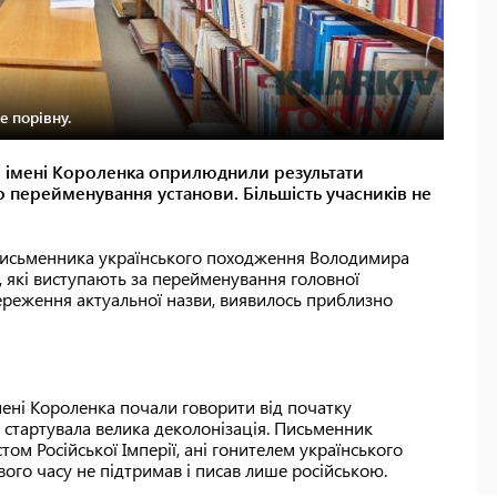
 порівну.
ці імені Короленка оприлюднили результати
перейменування установи. Більшість учасників не
 письменника українського походження Володимира
які виступають за перейменування головної
береження актуальної назви, виявилось приблизно
мені Короленка почали говорити від початку
 стартувала велика деколонізація. Письменник
м Російської Імперії, ані гонителем українського
свого часу не підтримав і писав лише російською.