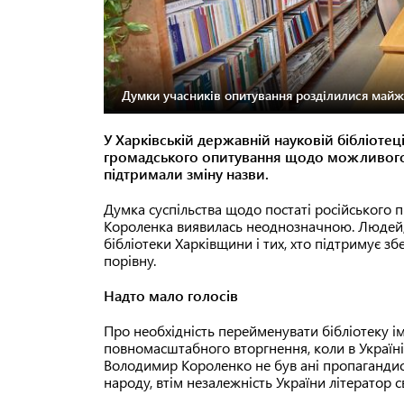
Думки учасників опитування розділилися майже
У Харківській державній науковій бібліоте
громадського опитування щодо можливого 
підтримали зміну назви.
Думка суспільства щодо постаті російського
Короленка виявилась неоднозначною. Людей, 
бібліотеки Харківщини і тих, хто підтримує з
порівну.
Надто мало голосів
Про необхідність перейменувати бібліотеку і
повномасштабного вторгнення, коли в Україні
Володимир Короленко не був ані пропагандисто
народу, втім незалежність України літератор 