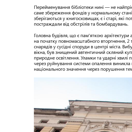
Перейменування бібліотеки нині — не найпрі
саме збереження фондів у нормальному стані. 
зберігаються у книгосховищах, є і старі, які
постраждали від обстрілів та бомбардувань.
Головна будівля, що є пам'яткою архітектури 
на початку повномасштабного вторгнення, 2 т
снарядів у сусідні споруди в центрі міста. В
вікна, був знищений автентичний скляний ку
природне освітлення. Уламки та ударні хвилі
через руйнування системи опалення виникла
національного значення через порушення те