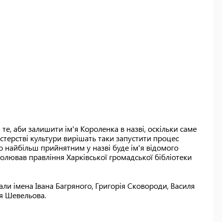
те, аби залишити ім'я Короленка в назві, оскільки саме
ністерстві культури вирішать таки запустити процес
 найбільш прийнятним у назві буде ім'я відомого
чолював правління Харківської громадської бібліотеки
али імена Івана Багряного, Григорія Сковороди, Василя
ія Шевельова.