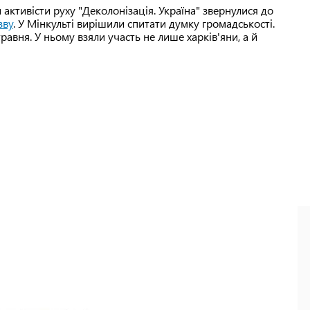
активісти руху "Деколонізація. Україна" звернулися до
зву
. У Мінкульті вирішили спитати думку громадськості.
равня. У ньому взяли участь не лише харків'яни, а й