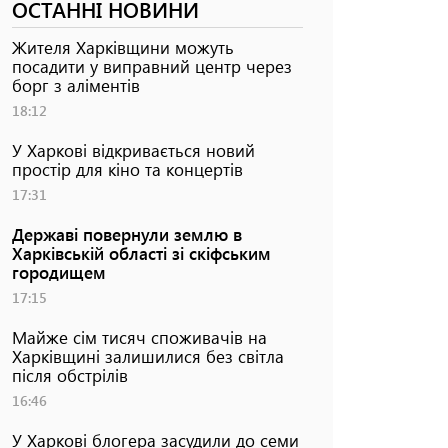
ОСТАННІ НОВИНИ
Жителя Харківщини можуть
посадити у виправний центр через
борг з аліментів
18:12
У Харкові відкривається новий
простір для кіно та концертів
17:31
Державі повернули землю в
Харківській області зі скіфським
городищем
17:15
Майже сім тисяч споживачів на
Харківщині залишилися без світла
після обстрілів
16:46
У Харкові блогера засудили до семи