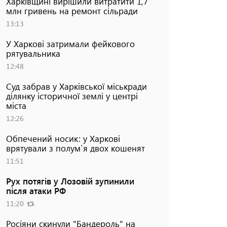
Харківщині вирішили витратити 1,7
млн гривень на ремонт сільради
13:13
У Харкові затримали фейкового
рятувальника
12:48
Суд забрав у Харківської міськради
ділянку історичної землі у центрі
міста
12:26
Обпечений носик: у Харкові
врятували з полум`я двох кошенят
11:51
Рух потягів у Лозовій зупинили
після атаки РФ
11:20
Росіяни скинули "Бандероль" на