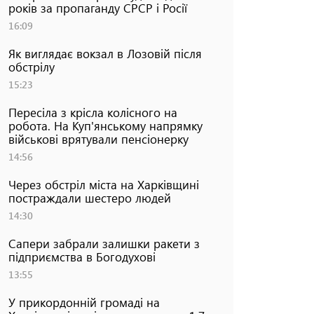
років за пропаганду СРСР і Росії
16:09
Як виглядає вокзал в Лозовій після
обстрілу
15:23
Пересіла з крісла колісного на
робота. На Куп'янському напрямку
військові врятували пенсіонерку
14:56
Через обстріл міста на Харківщині
постраждали шестеро людей
14:30
Сапери забрали залишки ракети з
підприємства в Богодухові
13:55
У прикордонній громаді на