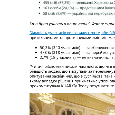
Хто брав участь в опитуванні. Фото: скри
Більшість учасників висловились за те, аби б
прихильниками та противниками змін мініма
50,3% (340 учасників) — за збереження 
47,0% (318 учасників) — за перейменува
2,7% (18 учасників) — не визначилися 
"Читачі бібліотеки писали нам листи, що ні в
більшість людей, що виступали за перейменув
опитування засвідчили, що в суспільстві так
якому випадку рішення прийматиме уповноваж
прокоментувала KHARKIV Today результати го