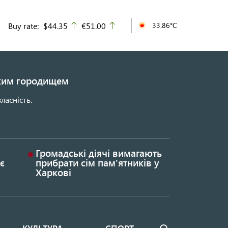
Buy rate:
$44.35
€51.00
33.86°C
up
up
ьким городищем
ласність.
Громадські діячі вимагають
є
прибрати сім пам'ятників у
Харкові