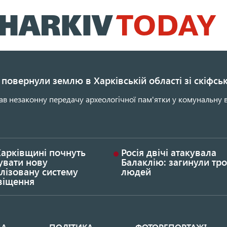
Перейти
до
основного
вмісту
повернули землю в Харківській області зі скіфс
ав незаконну передачу археологічної пам'ятки у комунальну в
Харківщині почнуть
Росія двічі атакувала
увати нову
Балаклію: загинули тро
лізовану систему
людей
віщення