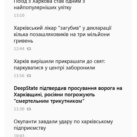
Поїзд з Харкова став одним з
найпопулярніших улітку
13:10
Харківський лікар "загубив" у декларації
кілька позашляховиків на три мільйони
гривень
12:44
Харків вирішили прикрашати до свят:
паркуватися у центрі заборонили
11:56
DeepState підтвердив просування ворога на
Харківщині, росіяни погрожують
"смертельним трикутником"
11:30
Окупанти завдали удару по харківському
підприємству
10:43