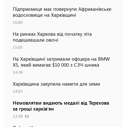
Підприємиця має повернути Африканівське
водосховище на Харківщині
16:00
На ринках Харкова від початку літа
подешевшали овочі
15:05
На Харківщині затримали офіцера на BMW
Х5, який вимагав $10 000 з СЗЧ-шника
14:38
Харківщина закупила намети для зими
14:03
Немовлятам видають медалі від Терехова
за гроші харків'ян
13:38