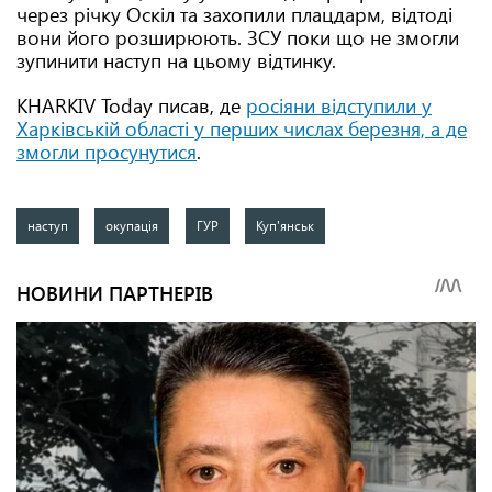
через річку Оскіл та захопили плацдарм, відтоді
вони його розширюють. ЗСУ поки що не змогли
зупинити наступ на цьому відтинку.
KHARKIV Today писав, де
росіяни відступили у
Харківській області у перших числах березня, а де
змогли просунутися
.
наступ
окупація
ГУР
Куп'янськ