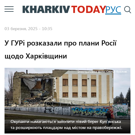
Перейти
РУС
П
до
основного
03 березня, 2025 - 10:35
вмісту
У ГУРі розказали про плани Росії
щодо Харківщини
Ілюстративне фото: Сергій Козлов.
Окупанти намагаються захопити лівий берег Куп'янська
та розширюють плацдарм над містом на правобережжі.