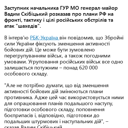
Заступник начальника ГУР МО генерал-майор
Вадим Скібіцький розказав про плани РФ на
фронті, тактику і цілі російських обстрілів та
атак "шахедів".
В інтерв'ю
РБК-Україна
він повідомив, що Збройні
сили України фіксують зменшення активності
бойових дій. Це може бути зумовлено
перегрупуванням військ, а також погодними
умовами. Угруповання російських військ все одно
залишається потужним – понад 620 000
особового складу.
"Але не потрібно думати, що від зменшення
активності бойових дій змінюються плани
противника. Адже цей час використовується ними
для опрацювання планів подальшого наступу,
підготовки особового складу, поповнення
боєприпасів і, відповідно, підготовки до
подальших штурмових і наступальних дій", –
сказав Вадим Скібіцький.