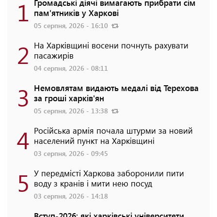
1
Громадські діячі вимагають прибрати сім
пам'ятників у Харкові
05 серпня, 2026 - 16:10
2
На Харківщині восени почнуть рахувати
пасажирів
04 серпня, 2026 - 08:11
3
Немовлятам видають медалі від Терехова
за гроші харків'ян
05 серпня, 2026 - 13:38
4
Російська армія почала штурми за новий
населений пункт на Харківщині
03 серпня, 2026 - 09:45
5
У передмісті Харкова заборонили пити
воду з кранів і мити нею посуд
03 серпня, 2026 - 14:18
Вступ-2026: які харківські університети