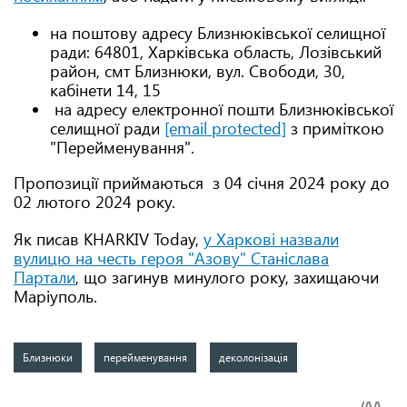
на поштову адресу Близнюківської селищної
ради: 64801, Харківська область, Лозівський
район, смт Близнюки, вул. Свободи, 30,
кабінети 14, 15
на адресу електронної пошти Близнюківської
селищної ради
[email protected]
з приміткою
"Перейменування".
Пропозиції приймаються з 04 січня 2024 року до
02 лютого 2024 року.
Як писав KHARKIV Today,
у Харкові назвали
вулицю на честь героя "Азову" Станіслава
Партали
, що загинув минулого року, захищаючи
Маріуполь.
Близнюки
перейменування
деколонізація