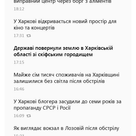
виправний центр через борг з аліментів
18:12
У Харкові відкривається новий простір для
кіно та концертів
17:31
Державі повернули землю в Харківській
області зі скіфським городищем
17:15
Майже сім тисяч споживачів на Харківщині
залишилися без світла після обстрілів
16:46
У Харкові блогера засудили до семи років за
пропаганду СРСР і Росії
16:09
Як виглядає вокзал в Лозовій після обстрілу
15:23