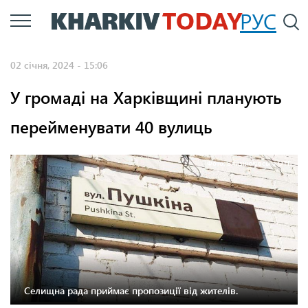
Перейти
РУС
П
до
основного
02 січня, 2024 - 15:06
вмісту
У громаді на Харківщині планують
перейменувати 40 вулиць
Фото: Близнюківська ОТГ
Селищна рада приймає пропозиції від жителів.