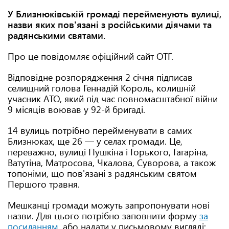
У Близнюківській громаді перейменують вулиці,
назви яких пов'язані з російськими діячами та
радянськими святами.
Про це повідомляє офіційний сайт ОТГ.
Відповідне розпорядження 2 січня підписав
селищний голова Геннадій Король, колишній
учасник АТО, який під час повномасштабної війни
9 місяців воював у 92-й бригаді.
14 вулиць потрібно перейменувати в самих
Близнюках, ще 26 — у селах громади. Це,
переважно, вулиці Пушкіна і Горького, Гагаріна,
Ватутіна, Матросова, Чкалова, Суворова, а також
топоніми, що пов'язані з радянським святом
Першого травня.
Мешканці громади можуть запропонувати нові
назви. Для цього потрібно заповнити форму
за
посиланням
, або надати у письмовому вигляді: