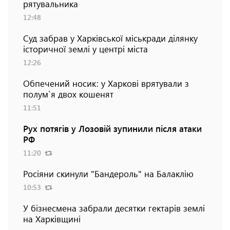
рятувальника
12:48
Суд забрав у Харківської міськради ділянку
історичної землі у центрі міста
12:26
Обпечений носик: у Харкові врятували з
полум`я двох кошенят
11:51
Рух потягів у Лозовій зупинили після атаки
РФ
11:20
Росіяни скинули "Бандероль" на Балаклію
10:53
У бізнесмена забрали десятки гектарів землі
на Харківщині