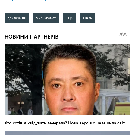
декларація
військкомат
ТЦК
НАЗК