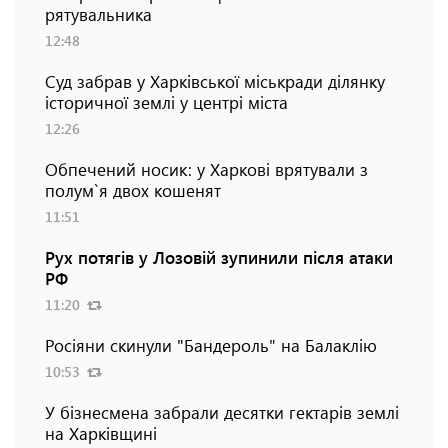
рятувальника
12:48
Суд забрав у Харківської міськради ділянку
історичної землі у центрі міста
12:26
Обпечений носик: у Харкові врятували з
полум`я двох кошенят
11:51
Рух потягів у Лозовій зупинили після атаки
РФ
11:20
Росіяни скинули "Бандероль" на Балаклію
10:53
У бізнесмена забрали десятки гектарів землі
на Харківщині