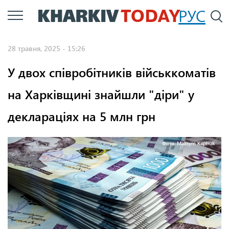
Перейти
РУС
П
до
основного
28 травня, 2025 - 15:26
вмісту
У двох співробітників військкоматів
на Харківщині знайшли "діри" у
деклараціях на 5 млн грн
Фото: Maksym Kapliuk