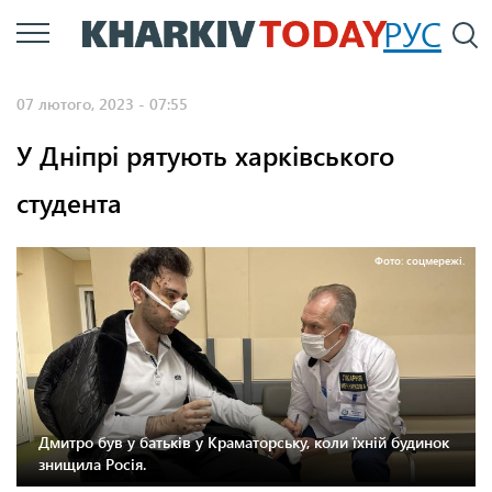
Перейти
РУС
П
до
основного
07 лютого, 2023 - 07:55
вмісту
У Дніпрі рятують харківського
студента
Фото: соцмережі.
Дмитро був у батьків у Краматорську, коли їхній будинок
знищила Росія.