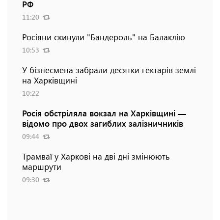
РФ
11:20
Росіяни скинули "Бандероль" на Балаклію
10:53
У бізнесмена забрали десятки гектарів землі
на Харківщині
10:22
Росія обстріляла вокзал на Харківщині —
відомо про двох загиблих залізничників
09:44
Трамваї у Харкові на дві дні змінюють
маршрути
09:30