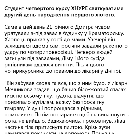
Студент четвертого курсу ХНУРЕ святкуватиме
другий день народження першого лютого.
Саме в цей день 21-річного Дмитра чудом
урятували з-під завалів будинку у Краматорську.
Хлопець приїхав у гості до мами. Увечері він
залищився вдома сам, росіяни завдали ракетного
удару по чотириповерхівці. Четверо людей
загинули під завалами, Діму і його сусіда
рятівникам вдалося витягти. Після цього
чотирикурсника доправили до лікарні у Дніпрі.
"Він забував слова та все, що з ним було. У лікарні
Мечникова згадав, що бачив біло-жовтий спалах,
тиск по всьому тілу, нудота, відчуття, що
присипало вугіллям, важку безпросвітну
темряву. У душі попрощався з рідними,
помолився. Потім постарався щебінь виплюнути з
рота, не вийшло. Задихаючись, проковтнув. Ліва
частина тіла притиснута плитою. Крізь зуби
намагався покликати на допомогу. Почувши