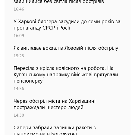
залишилися без світла після обстрілів
16:46
У Харкові блогера засудили до семи років за
пропаганду СРСР і Росії
16:09
Як виглядає вокзал в Лозовій після обстрілу
15:23
Пересіла з крісла колісного на робота. На
Куп'янському напрямку військові врятували
пенсіонерку
14:56
Через обстріл міста на Харківщині
постраждали шестеро людей
14:30
Сапери забрали залишки ракети з
підприємства в Богодухові