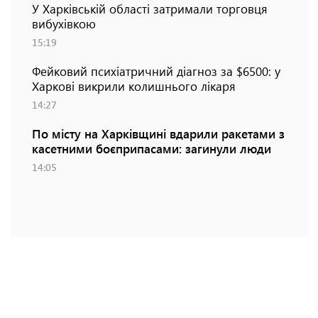
У Харківській області затримали торговця
вибухівкою
15:19
Фейковий психіатричний діагноз за $6500: у
Харкові викрили колишнього лікаря
14:27
По місту на Харківщині вдарили ракетами з
касетними боєприпасами: загинули люди
14:05