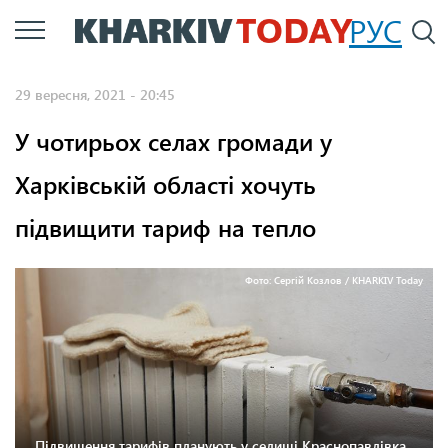
Перейти
РУС
П
до
основного
29 вересня, 2021 - 20:45
вмісту
У чотирьох селах громади у
Харківській області хочуть
підвищити тариф на тепло
Фото: Сергій Козлов / KHARKIV Today
Підвищення тарифів планують у селищі Краснопавлівка,