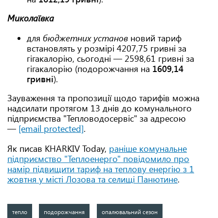
Миколаївка
для
бюджетних установ
новий тариф
встановлять у розмірі 4207,75 гривні за
гігакалорію, сьогодні — 2598,61 гривні за
гігакалорію (подорожчання на
1609,14
гривні
).
Зауваження та пропозиції щодо тарифів можна
надсилати протягом 13 днів до комунального
підприємства "Тепловодосервіс" за адресою
—
[email protected]
.
Як писав KHARKIV Today,
раніше комунальне
підприємство "Теплоенерго" повідомило про
намір підвищити тариф на теплову енергію з 1
жовтня у місті Лозова та селищі Панютине
.
тепло
подорожчання
опалювальний сезон