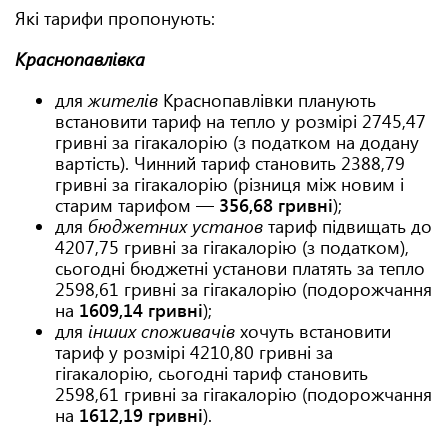
Які тарифи пропонують:
Краснопавлівка
для
жителів
Краснопавлівки планують
встановити тариф на тепло у розмірі 2745,47
гривні за гігакалорію (з податком на додану
вартість). Чинний тариф становить 2388,79
гривні за гігакалорію (різниця між новим і
старим тарифом —
356,68 гривні
);
для
бюджетних
установ
тариф підвищать до
4207,75 гривні за гігакалорію (з податком),
сьогодні бюджетні установи платять за тепло
2598,61 гривні за гігакалорію (подорожчання
на
1609,14 гривні
);
для
інших споживачів
хочуть встановити
тариф у розмірі 4210,80 гривні за
гігакалорію, сьогодні тариф становить
2598,61 гривні за гігакалорію (подорожчання
на
1612,19 гривні
).