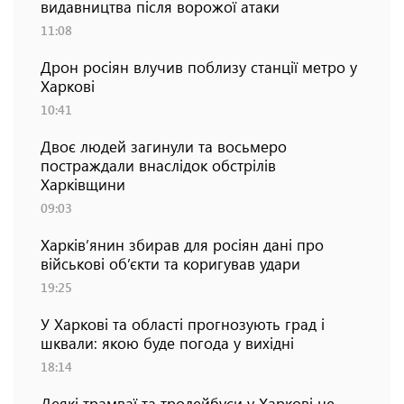
видавництва після ворожої атаки
11:08
Дрон росіян влучив поблизу станції метро у
Харкові
10:41
Двоє людей загинули та восьмеро
постраждали внаслідок обстрілів
Харківщини
09:03
Харків’янин збирав для росіян дані про
військові об’єкти та коригував удари
19:25
У Харкові та області прогнозують град і
шквали: якою буде погода у вихідні
18:14
Деякі трамваї та тролейбуси у Харкові не