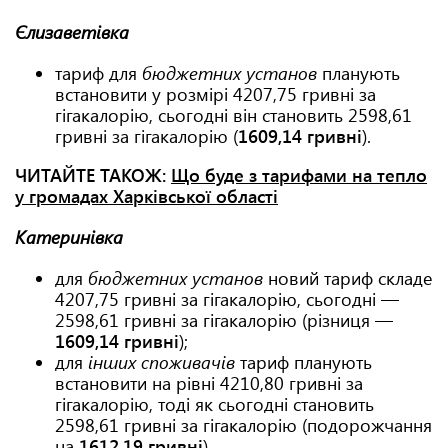
Єлизаветівка
тариф для
бюджетних установ
планують
встановити у розмірі 4207,75 гривні за
гігакалорію, сьогодні він становить 2598,61
гривні за гігакалорію (
1609,14 гривні
).
ЧИТАЙТЕ ТАКОЖ:
Що буде з тарифами на тепло
у громадах Харківської області
Катеринівка
для
бюджетних установ
новий тариф складе
4207,75 гривні за гігакалорію, сьогодні —
2598,61 гривні за гігакалорію (різниця —
1609,14 гривні
);
для
інших споживачів
тариф планують
встановити на рівні 4210,80 гривні за
гігакалорію, тоді як сьогодні становить
2598,61 гривні за гігакалорію (подорожчання
на
1612,19 гривні
).