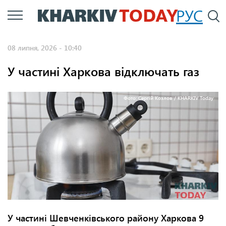
Перейти
РУС
П
до
основного
08 липня, 2026 - 10:40
вмісту
У частині Харкова відключать газ
Фото: Сергій Козлов / KHARKIV Today
У частині Шевченківського району Харкова 9