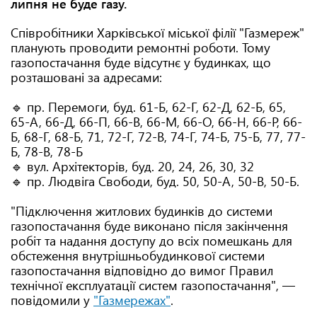
липня не буде газу.
Співробітники Харківської міської філії "Газмереж"
планують проводити ремонтні роботи. Тому
газопостачання буде відсутнє у будинках, що
розташовані за адресами:
🔹 пр. Перемоги, буд. 61-Б, 62-Г, 62-Д, 62-Б, 65,
65-А, 66-Д, 66-П, 66-В, 66-М, 66-О, 66-Н, 66-Р, 66-
Б, 68-Г, 68-Б, 71, 72-Г, 72-В, 74-Г, 74-Б, 75-Б, 77, 77-
Б, 78-В, 78-Б
🔹 вул. Архітекторів, буд. 20, 24, 26, 30, 32
🔹 пр. Людвіга Свободи, буд. 50, 50-А, 50-В, 50-Б.
"Підключення житлових будинків до системи
газопостачання буде виконано після закінчення
робіт та надання доступу до всіх помешкань для
обстеження внутрішньобудинкової системи
газопостачання відповідно до вимог Правил
технічної експлуатації систем газопостачання", —
повідомили у
"Газмережах"
.