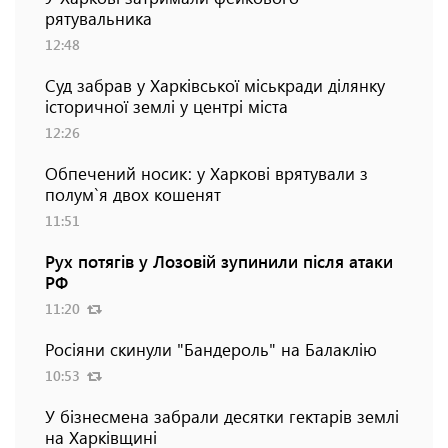
рятувальника
12:48
Суд забрав у Харківської міськради ділянку
історичної землі у центрі міста
12:26
Обпечений носик: у Харкові врятували з
полум`я двох кошенят
11:51
Рух потягів у Лозовій зупинили після атаки
РФ
11:20
Росіяни скинули "Бандероль" на Балаклію
10:53
У бізнесмена забрали десятки гектарів землі
на Харківщині