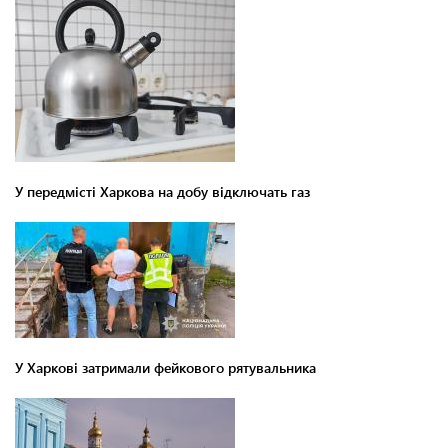
У передмісті Харкова на добу відключать газ
У Харкові затримали фейкового рятувальника