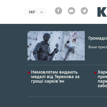
УКР
Громадсь
Вони присв
Немовлятам видають
Хар
медалі від Терехова за
прик
гроші харків'ян
парк
заб