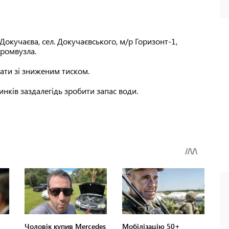
 Докучаєва, сел. Докучаєвського, м/р Горизонт-1,
промвузла.
ати зі зниженим тиском.
инків заздалегідь зробити запас води.