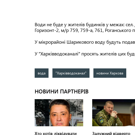
Води не буде у жителів будинків у межах: сел.
Горизонт-2, м/р 759, 759-а, 761, Роганського 
У мікрорайоні Шарикового воду будуть подав
У "Харківводоканалі" просять жителів цих буд
вода
"Харківводоканал"
новини Харкова