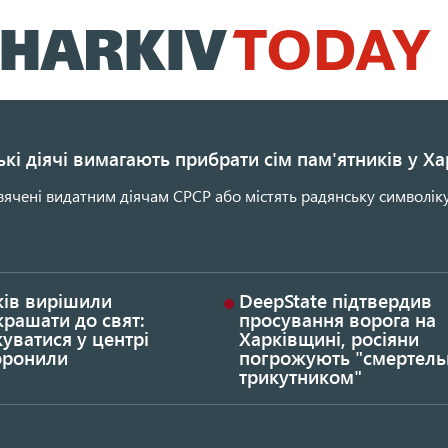
Перейти
до
основного
вмісту
кі діячі вимагають прибрати сім пам'ятників у Ха
ячені видатним діячам СРСР або містять радянську символіку
ків вирішили
DeepState підтвердив
рашати до свят:
просування ворога на
уватися у центрі
Харківщині, росіяни
оронили
погрожують "смертел
трикутником"