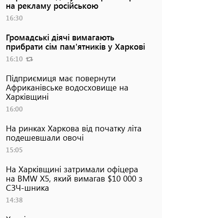
на рекламу російською
16:30
Громадські діячі вимагають
прибрати сім пам'ятників у Харкові
16:10
Підприємиця має повернути
Африканівське водосховище на
Харківщині
16:00
На ринках Харкова від початку літа
подешевшали овочі
15:05
На Харківщині затримали офіцера
на BMW Х5, який вимагав $10 000 з
СЗЧ-шника
14:38