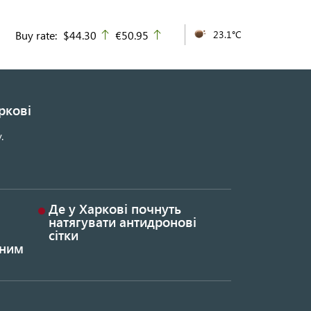
Buy rate:
$44.30
€50.95
23.1°C
up
up
ркові
.
Де у Харкові почнуть
натягувати антидронові
сітки
ьним