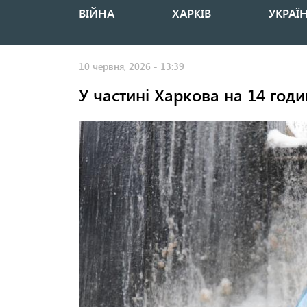
ВІЙНА
ХАРКІВ
УКРАЇ
Основная
навигация
10 червня, 2026 - 13:39
У частині Харкова на 14 год