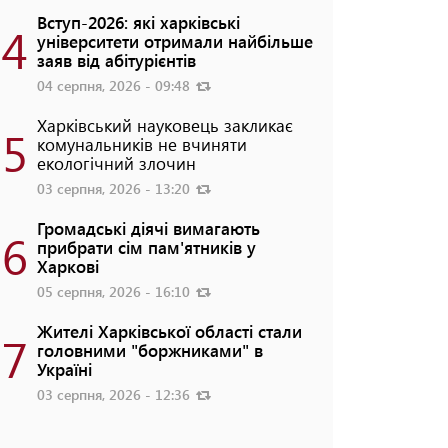
Вступ-2026: які харківські
4
університети отримали найбільше
заяв від абітурієнтів
04 серпня, 2026 - 09:48
Харківський науковець закликає
5
комунальників не вчиняти
екологічний злочин
03 серпня, 2026 - 13:20
Громадські діячі вимагають
6
прибрати сім пам'ятників у
Харкові
05 серпня, 2026 - 16:10
Жителі Харківської області стали
7
головними "боржниками" в
Україні
03 серпня, 2026 - 12:36