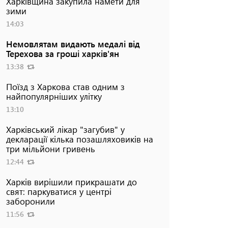
Харківщина закупила намети для
зими
14:03
Немовлятам видають медалі від
Терехова за гроші харків'ян
13:38
Поїзд з Харкова став одним з
найпопулярніших улітку
13:10
Харківський лікар "загубив" у
декларації кілька позашляховиків на
три мільйони гривень
12:44
Харків вирішили прикрашати до
свят: паркуватися у центрі
заборонили
11:56