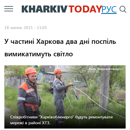
Перейти
РУС
П
до
основного
18 липня, 2025 - 11:05
вмісту
У частині Харкова два дні поспіль
вимикатимуть світло
Фото: "Харківобленерго"
Співробітники "Харківобленерго" будуть ремонтувати
мережі в районі ХТЗ.