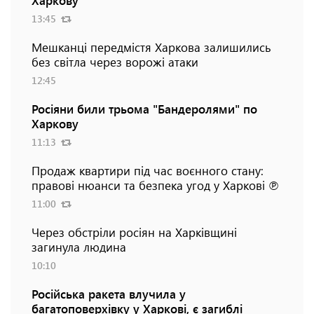
13:45
Мешканці передмістя Харкова залишились
без світла через ворожі атаки
12:45
Росіяни били трьома "Бандеролями" по
Харкову
11:13
Продаж квартири під час воєнного стану:
правові нюанси та безпека угод у Харкові ℗
11:00
Через обстріли росіян на Харківщині
загинула людина
10:10
Російська ракета влучила у
багатоповерхівку у Харкові, є загиблі