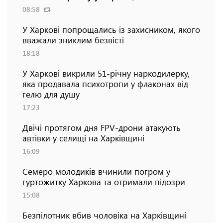
08:58
У Харкові попрощались із захисником, якого
вважали зниклим безвісті
18:18
У Харкові викрили 51-річну наркодилерку,
яка продавала психотропи у флаконах від
гелю для душу
17:23
Двічі протягом дня FPV-дрони атакують
автівки у селищі на Харківщині
16:09
Семеро молодиків вчинили погром у
гуртожитку Харкова та отримали підозри
15:08
Безпілотник вбив чоловіка на Харківщині