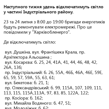
Наступного тижня удень відключатимуть світло
у частині Індустріального району.
23 та 24 липня з 8:00 до 19:00 бригади енергетиків
будуть ремонтувати електромережі. Про це
повідомили у "Харківобленерго".
Де відключатимуть світло:
вул. Душкіна, вул. Франтішека Крала, пр.
Архітектора Альошина ;
вул. Косарєва: б. 25, 24, 41А, 41, 44, 46, 48, 42,
26А, 13б;
пр. Індустріальний: б. 26, 55А, 46Б, 46А, 46Е, 59Е,
65, 59, 57, 59А, 55, 63, 61;
вул. Бекетова: б. 21, 1;
пр. Олександрівський: б. 99, 115А, 107, 109, 111,
113, 115, 115А,113А, 97, 83, 85, 122А, 122;
пр. Косіора: б. 162;
вул. Михайла Водяного: б. 47, 51;
вул. Молодіжна: б. 62;