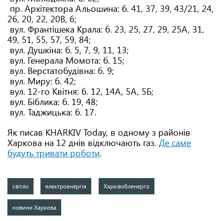
пр. Архітектора Альошина: б. 41, 37, 39, 43/21, 24,
26, 20, 22, 20В, 6;
вул. Франтішека Крала: б. 23, 25, 27, 29, 25А, 31,
49, 51, 55, 57, 59, 84;
вул. Душкіна: б. 5, 7, 9, 11, 13;
вул. Генерала Момота: б. 15;
вул. Верстатобудівна: б. 9;
вул. Миру: б. 42;
вул. 12-го Квітня: б. 12, 14А, 5А, 5Б;
вул. Біблика: б. 19, 48;
вул. Таджицька: б. 17.
Як писав KHARKIV Today, в одному з районів
Харкова на 12 днів відключають газ.
Де саме
будуть тривати роботи
.
світло
електроенергія
Харківобленерго
новини Харкова